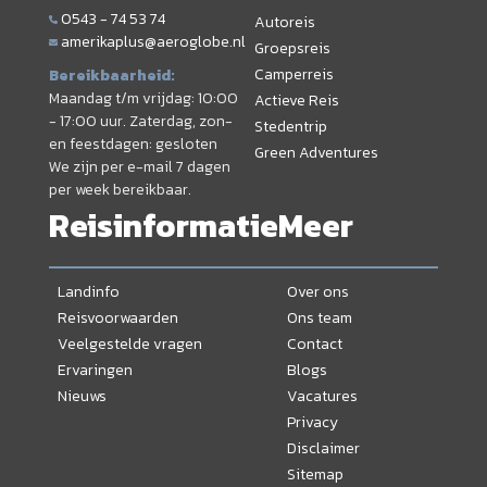
0543 - 74 53 74
Autoreis
amerikaplus@aeroglobe.nl
Groepsreis
Camperreis
Bereikbaarheid:
Maandag t/m vrijdag: 10:00
Actieve Reis
- 17:00 uur. Zaterdag, zon-
Stedentrip
en feestdagen: gesloten
Green Adventures
We zijn per e-mail 7 dagen
per week bereikbaar.
Reisinformatie
Meer
Landinfo
Over ons
Reisvoorwaarden
Ons team
Veelgestelde vragen
Contact
Ervaringen
Blogs
Nieuws
Vacatures
Privacy
Disclaimer
Sitemap