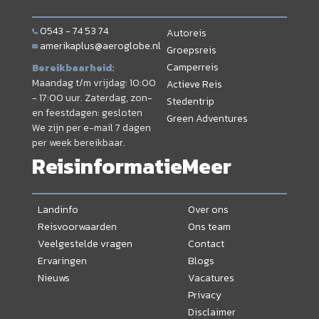
0543 - 74 53 74
Autoreis
amerikaplus@aeroglobe.nl
Groepsreis
Camperreis
Bereikbaarheid:
Maandag t/m vrijdag: 10:00
Actieve Reis
- 17:00 uur. Zaterdag, zon-
Stedentrip
en feestdagen: gesloten
Green Adventures
We zijn per e-mail 7 dagen
per week bereikbaar.
Reisinformatie
Meer
Landinfo
Over ons
Reisvoorwaarden
Ons team
Veelgestelde vragen
Contact
Ervaringen
Blogs
Nieuws
Vacatures
Privacy
Disclaimer