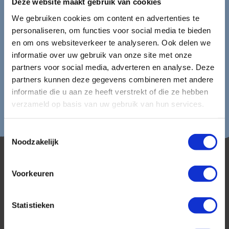
Deze website maakt gebruik van cookies
We gebruiken cookies om content en advertenties te
Lees in ons
privacybeleid
hoe wij zorgvuldig omgaan met uw
gegevens.
personaliseren, om functies voor social media te bieden
en om ons websiteverkeer te analyseren. Ook delen we
informatie over uw gebruik van onze site met onze
partners voor social media, adverteren en analyse. Deze
partners kunnen deze gegevens combineren met andere
informatie die u aan ze heeft verstrekt of die ze hebben
verzameld op basis van uw gebruik van hun services.
Toestemmingsselectie
Noodzakelijk
Voorkeuren
Statistieken
AmerikaPlus is al 25 jaar toonaangevend op de