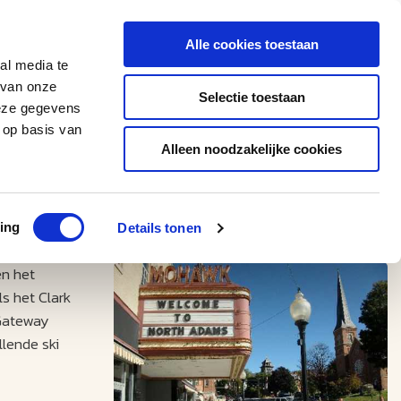
0543 - 74 53 74
amerikaplus@aeroglobe.nl
Alle cookies toestaan
Contact
al media te
 van onze
Selectie toestaan
deze gegevens
 op basis van
Alleen noodzakelijke cookies
ing
Details tonen
en het
s het Clark
 Gateway
llende ski