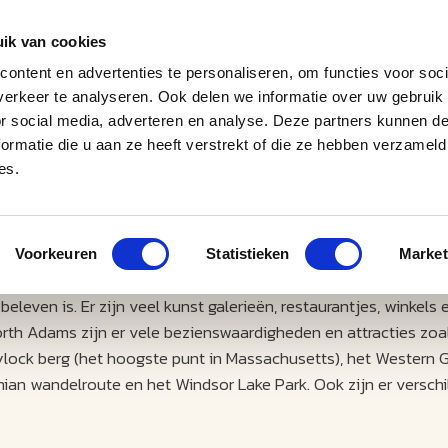
ik van cookies
ontent en advertenties te personaliseren, om functies voor soci
erkeer te analyseren. Ook delen we informatie over uw gebruik
J
M
U
U
B
E
I
L
or social media, adverteren en analyse. Deze partners kunnen 
ormatie die u aan ze heeft verstrekt of die ze hebben verzameld
es.
Voorkeuren
Statistieken
Market
eleven is. Er zijn veel kunst galerieën, restaurantjes, winkels 
th Adams zijn er vele bezienswaardigheden en attracties zoal
Greylock berg (het hoogste punt in Massachusetts), het Western
ian wandelroute en het Windsor Lake Park. Ook zijn er verschi