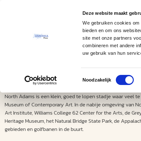
Deze website maakt gebru
Thema
Bestemmingen
We gebruiken cookies om c
bieden en om ons websitev
site met onze partners vo
combineren met andere inf
uw gebruik van hun servic
Toestemmingsselectie
Excursies
North Adams (Green Mountains)
Noodzakelijk
North Adams is een klein, goed te lopen stadje waar veel te b
Museum of Contemporary Art. In de nabije omgeving van Nor
Art Institute, Williams College 62 Center for the Arts, de 
Heritage Museum, het Natural Bridge State Park, de Appalach
gebieden en golfbanen in de buurt.