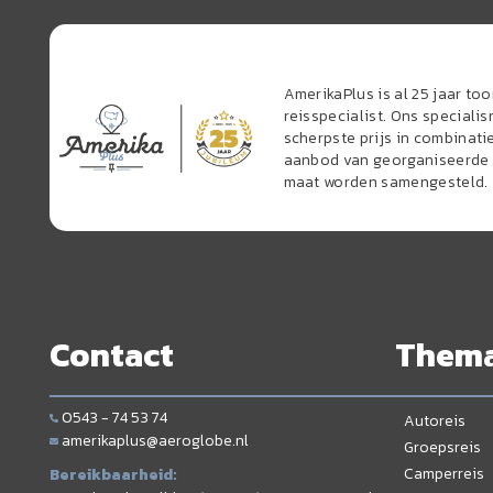
AmerikaPlus is al 25 jaar t
reisspecialist. Ons speciali
scherpste prijs in combinati
aanbod van georganiseerde r
maat worden samengesteld.
Contact
Them
0543 - 74 53 74
Autoreis
amerikaplus@aeroglobe.nl
Groepsreis
Camperreis
Bereikbaarheid: