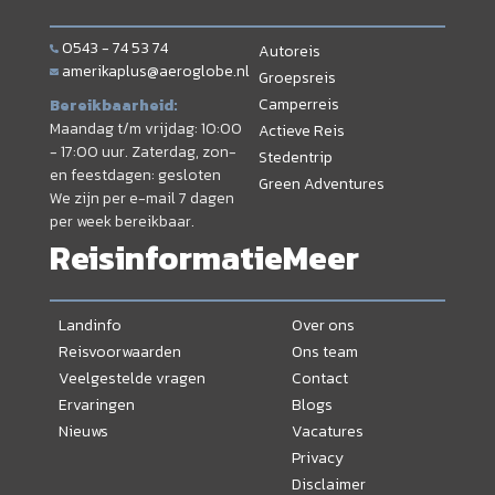
0543 - 74 53 74
Autoreis
amerikaplus@aeroglobe.nl
Groepsreis
Camperreis
Bereikbaarheid:
Maandag t/m vrijdag: 10:00
Actieve Reis
- 17:00 uur. Zaterdag, zon-
Stedentrip
en feestdagen: gesloten
Green Adventures
We zijn per e-mail 7 dagen
per week bereikbaar.
Reisinformatie
Meer
Landinfo
Over ons
Reisvoorwaarden
Ons team
Veelgestelde vragen
Contact
Ervaringen
Blogs
Nieuws
Vacatures
Privacy
Disclaimer