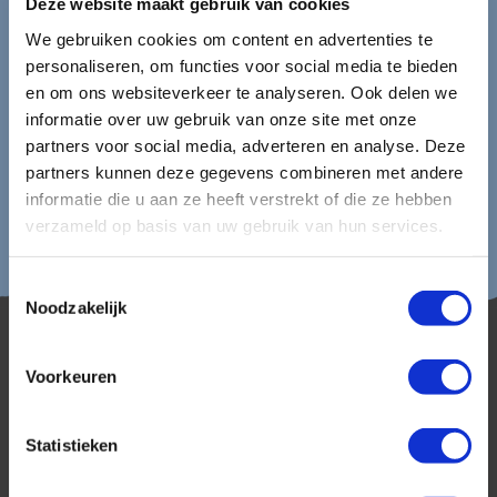
Deze website maakt gebruik van cookies
We gebruiken cookies om content en advertenties te
Lees in ons
privacybeleid
hoe wij zorgvuldig omgaan met uw
gegevens.
personaliseren, om functies voor social media te bieden
en om ons websiteverkeer te analyseren. Ook delen we
informatie over uw gebruik van onze site met onze
partners voor social media, adverteren en analyse. Deze
partners kunnen deze gegevens combineren met andere
informatie die u aan ze heeft verstrekt of die ze hebben
verzameld op basis van uw gebruik van hun services.
Toestemmingsselectie
Noodzakelijk
Voorkeuren
Statistieken
AmerikaPlus is al 25 jaar toonaangevend op de