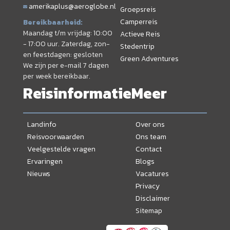
amerikaplus@aeroglobe.nl
Groepsreis
Camperreis
Bereikbaarheid:
Maandag t/m vrijdag: 10:00
Actieve Reis
- 17:00 uur. Zaterdag, zon-
Stedentrip
en feestdagen: gesloten
Green Adventures
We zijn per e-mail 7 dagen
per week bereikbaar.
Reisinformatie
Meer
Landinfo
Over ons
Reisvoorwaarden
Ons team
Veelgestelde vragen
Contact
Ervaringen
Blogs
Nieuws
Vacatures
Privacy
Disclaimer
Sitemap