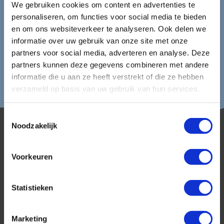
gegevens.
We gebruiken cookies om content en advertenties te
personaliseren, om functies voor social media te bieden
en om ons websiteverkeer te analyseren. Ook delen we
informatie over uw gebruik van onze site met onze
partners voor social media, adverteren en analyse. Deze
partners kunnen deze gegevens combineren met andere
informatie die u aan ze heeft verstrekt of die ze hebben
verzameld op basis van uw gebruik van hun services.
Toestemmingsselectie
Noodzakelijk
Voorkeuren
Statistieken
AmerikaPlus is al 25 jaar toonaangevend op de
Nederlandse markt als reisspecialist. Ons
specialisme is het samenstellen van reizen tegen
Marketing
de scherpste prijs in combinatie met de beste