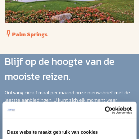
Palm Springs
Blijf op de hoogte van de
mooiste reizen.
Ontvang circa 1 maal per maand onze nieuwsbrief met de
laatste aanbiedingen. U kunt zich elk moment weer
uitschrijven via de afmeldlink in de nieuwsbrief.
Aanmelden
Deze website maakt gebruik van cookies
Lees in ons
privacybeleid
hoe wij zorgvuldig omgaan met uw