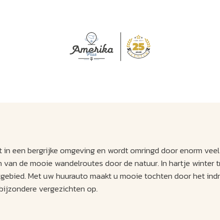
J
M
U
U
B
E
I
L
ert in een bergrijke omgeving en wordt omringd door enorm veel
 van de mooie wandelroutes door de natuur. In hartje winter 
ortgebied. Met uw huurauto maakt u mooie tochten door het in
bijzondere vergezichten op.