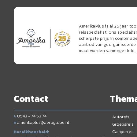
AmerikaPlus is al 25 jaar t
reisspecialist. Ons speciali
scherpste prijs in combinati
aanbod van georganiseerde r
maat worden samengesteld.
Contact
Them
0543 - 74 53 74
Autoreis
amerikaplus@aeroglobe.nl
Groepsreis
Camperreis
Bereikbaarheid: