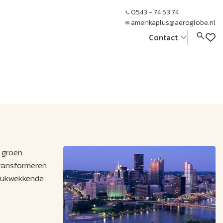
0543 - 74 53 74
amerikaplus@aeroglobe.nl
Contact
 groen.
transformeren
drukwekkende