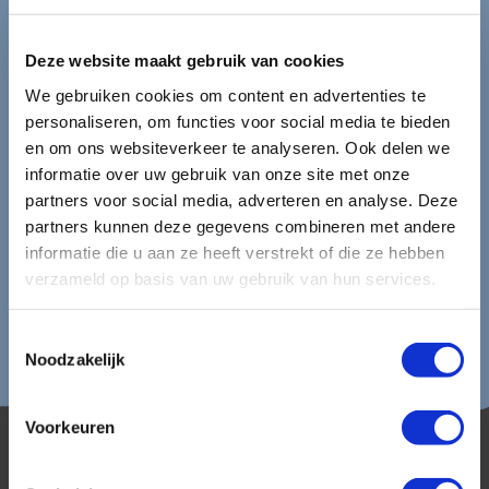
Ontvang circa 1 maal per maand onze nieuwsbrief met de
laatste aanbiedingen. U kunt zich elk moment weer
uitschrijven via de afmeldlink in de nieuwsbrief.
Deze website maakt gebruik van cookies
We gebruiken cookies om content en advertenties te
Aanmelden
personaliseren, om functies voor social media te bieden
en om ons websiteverkeer te analyseren. Ook delen we
Lees in ons
privacybeleid
hoe wij zorgvuldig omgaan met uw
informatie over uw gebruik van onze site met onze
gegevens.
partners voor social media, adverteren en analyse. Deze
partners kunnen deze gegevens combineren met andere
informatie die u aan ze heeft verstrekt of die ze hebben
verzameld op basis van uw gebruik van hun services.
Toestemmingsselectie
Noodzakelijk
Voorkeuren