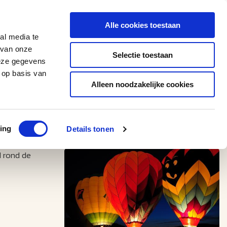
0543 - 74 53 74
amerikaplus@aeroglobe.nl
Alle cookies toestaan
Contact
al media te
 van onze
Selectie toestaan
deze gegevens
 op basis van
Alleen noodzakelijke cookies
ing
Details tonen
d rond de