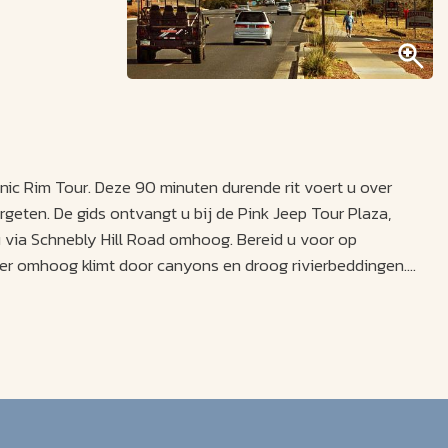
ic Rim Tour. Deze 90 minuten durende rit voert u over
geten. De gids ontvangt u bij de Pink Jeep Tour Plaza,
u via Schnebly Hill Road omhoog. Bereid u voor op
ter omhoog klimt door canyons en droog rivierbeddingen.
ona en Flagstaff die in 1902 werd voltooid en een van de
en u uit, terwijl de stad Sedona beneden ligt. Er zijn volop