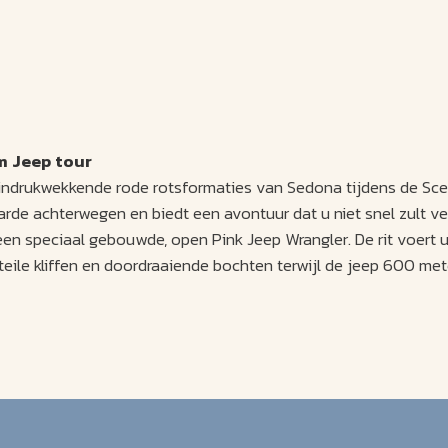
m Jeep tour
indrukwekkende rode rotsformaties van Sedona tijdens de Scen
rde achterwegen en biedt een avontuur dat u niet snel zult ver
een speciaal gebouwde, open Pink Jeep Wrangler. De rit voert 
teile kliffen en doordraaiende bochten terwijl de jeep 600 me
u langs de Munds Wagon Trail, een belangrijke weg tussen Sed
e veedrijverroutes van de staat was. De Mogollon Rim torent bov
et het spectaculaire Arizona landschap als achtergrond.