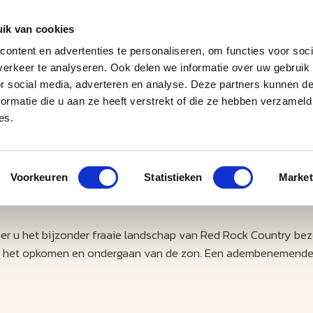
ik van cookies
ontent en advertenties te personaliseren, om functies voor soci
erkeer te analyseren. Ook delen we informatie over uw gebruik
J
M
U
U
B
E
I
L
or social media, adverteren en analyse. Deze partners kunnen 
ormatie die u aan ze heeft verstrekt of die ze hebben verzameld
es.
Voorkeuren
Statistieken
Market
eer u het bijzonder fraaie landschap van Red Rock Country bez
bij het opkomen en ondergaan van de zon. Een adembenemende 