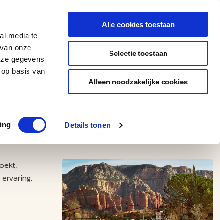
0543 - 74 53 74
amerikaplus@aeroglobe.nl
Alle cookies toestaan
Contact
al media te
 van onze
Selectie toestaan
deze gegevens
 op basis van
Alleen noodzakelijke cookies
ing
Details tonen
oekt,
ervaring.