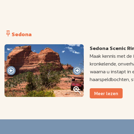
Sedona
Sedona Scenic Ri
Maak kennis met de 
kronkelende, onverha
waarna u instapt in 
haarspeldbochten, s
Tijdens de rit komt 
Meer lezen
eerste en populairst
fotomogelijkheden m