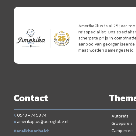
AmerikaPlus is al 25 jaar t
reisspecialist. Ons speciali
scherpste prijs in combinati
aanbod van georganiseerde r
maat worden samengesteld.
Contact
Them
0543 - 74 53 74
Autoreis
amerikaplus@aeroglobe.nl
Groepsreis
Camperreis
Bereikbaarheid: