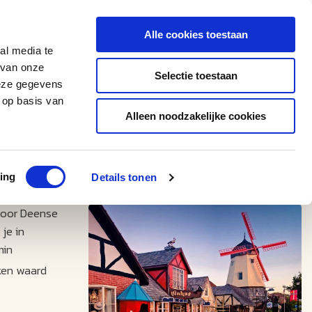
0543 - 74 53 74
amerikaplus@aeroglobe.nl
Alle cookies toestaan
Contact
al media te
 van onze
Selectie toestaan
deze gegevens
 op basis van
Alleen noodzakelijke cookies
ing
Details tonen
 door Deense
je in
in 
eken waard