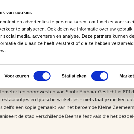
ik van cookies
ontent en advertenties te personaliseren, om functies voor soci
erkeer te analyseren. Ook delen we informatie over uw gebruik
J
M
U
U
B
E
I
L
or social media, adverteren en analyse. Deze partners kunnen 
ormatie die u aan ze heeft verstrekt of die ze hebben verzameld
es.
Voorkeuren
Statistieken
Market
 kilometer ten noordwesten van Santa Barbara. Gesticht in 1911
restaurantjes en typische winkeltjes - niets laat je merken dat 
r is zelfs een kopie gemaakt van het beroemde Kleine Zeemeerm
aniseert de stad verschillende Deense festivals die het bezo