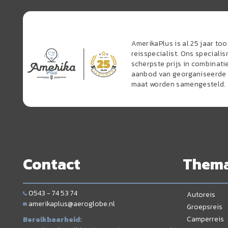
AmerikaPlus is al 25 jaar t
reisspecialist. Ons speciali
scherpste prijs in combinati
aanbod van georganiseerde r
maat worden samengesteld.
Contact
Them
0543 - 74 53 74
Autoreis
amerikaplus@aeroglobe.nl
Groepsreis
Camperreis
Bereikbaarheid: