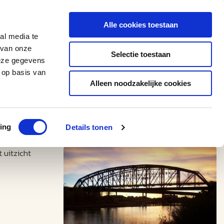
0543 - 74 53 74
amerikaplus@aeroglobe.nl
Alle cookies toestaan
Contact
al media te
 van onze
Selectie toestaan
deze gegevens
 op basis van
Alleen noodzakelijke cookies
ing
Details tonen
 uitzicht