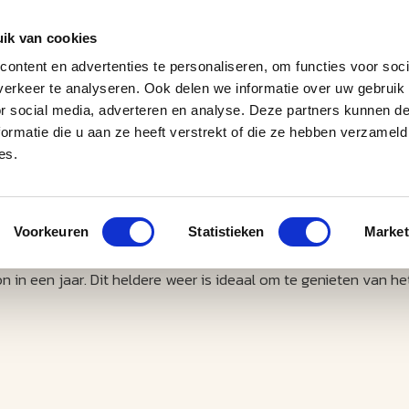
ik van cookies
ontent en advertenties te personaliseren, om functies voor soci
erkeer te analyseren. Ook delen we informatie over uw gebruik
J
M
U
U
B
E
I
L
or social media, adverteren en analyse. Deze partners kunnen 
ormatie die u aan ze heeft verstrekt of die ze hebben verzameld
es.
Voorkeuren
Statistieken
Market
in een jaar. Dit heldere weer is ideaal om te genieten van het