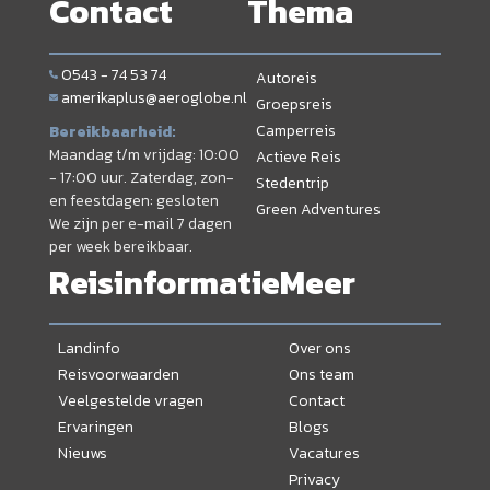
Contact
Thema
0543 - 74 53 74
Autoreis
amerikaplus@aeroglobe.nl
Groepsreis
Camperreis
Bereikbaarheid:
Maandag t/m vrijdag: 10:00
Actieve Reis
- 17:00 uur. Zaterdag, zon-
Stedentrip
en feestdagen: gesloten
Green Adventures
We zijn per e-mail 7 dagen
per week bereikbaar.
Reisinformatie
Meer
Landinfo
Over ons
Reisvoorwaarden
Ons team
Veelgestelde vragen
Contact
Ervaringen
Blogs
Nieuws
Vacatures
Privacy