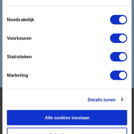
Aanmelden
Toestemmingsselectie
Lees in ons
privacybeleid
hoe wij zorgvuldig omgaan met uw
Noodzakelijk
gegevens.
Voorkeuren
Statistieken
Marketing
Details tonen
Alle cookies toestaan