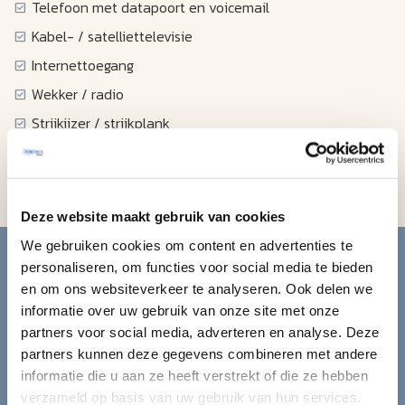
Telefoon met datapoort en voicemail
Kabel- / satelliettelevisie
Internettoegang
Wekker / radio
Strijkijzer / strijkplank
Haardroger
Koffiezetapparaat
Deze website maakt gebruik van cookies
Blijf op de hoogte van de
We gebruiken cookies om content en advertenties te
personaliseren, om functies voor social media te bieden
mooiste reizen.
en om ons websiteverkeer te analyseren. Ook delen we
informatie over uw gebruik van onze site met onze
partners voor social media, adverteren en analyse. Deze
Ontvang circa 1 maal per maand onze nieuwsbrief met de
partners kunnen deze gegevens combineren met andere
laatste aanbiedingen. U kunt zich elk moment weer
informatie die u aan ze heeft verstrekt of die ze hebben
uitschrijven via de afmeldlink in de nieuwsbrief.
verzameld op basis van uw gebruik van hun services.