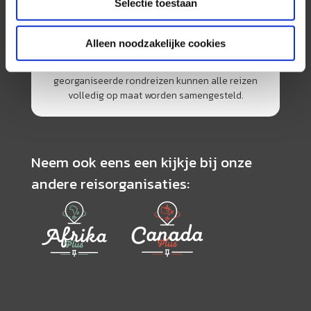
Selectie toestaan
AmerikaPlus is al 25 jaar toonaangevend op de
Nederlandse markt als reisspecialist. Ons
specialisme is het samenstellen van reizen tegen
Alleen noodzakelijke cookies
de scherpste prijs in combinatie met de beste
service. Naast een zeer ruim aanbod van
georganiseerde rondreizen kunnen alle reizen
volledig op maat worden samengesteld.
Neem ook eens een kijkje bij onze
andere reisorganisaties: