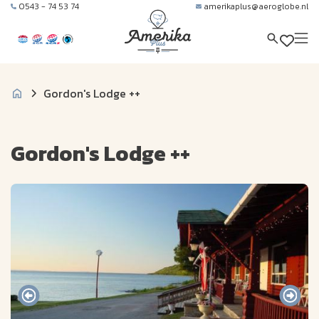
0543 - 74 53 74
amerikaplus@aeroglobe.nl
Gordon's Lodge ++
Gordon's Lodge ++