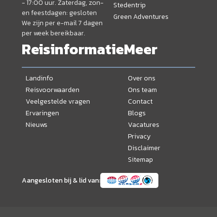
- 17:00 uur. Zaterdag, zon-
Stedentrip
en feestdagen: gesloten
Green Adventures
We zijn per e-mail 7 dagen
per week bereikbaar.
Reisinformatie
Meer
Landinfo
Over ons
Reisvoorwaarden
Ons team
Veelgestelde vragen
Contact
Ervaringen
Blogs
Nieuws
Vacatures
Privacy
Disclaimer
Sitemap
Aangesloten bij & lid van: