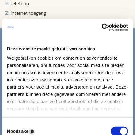
telefoon
internet toegang
Blijf op de hoogte van de
mooiste reizen.
Deze website maakt gebruik van cookies
We gebruiken cookies om content en advertenties te
Ontvang circa 1 maal per maand onze nieuwsbrief met de
personaliseren, om functies voor social media te bieden
laatste aanbiedingen. U kunt zich elk moment weer
en om ons websiteverkeer te analyseren. Ook delen we
uitschrijven via de afmeldlink in de nieuwsbrief.
informatie over uw gebruik van onze site met onze
partners voor social media, adverteren en analyse. Deze
Aanmelden
partners kunnen deze gegevens combineren met andere
informatie die u aan ze heeft verstrekt of die ze hebben
Lees in ons
privacybeleid
hoe wij zorgvuldig omgaan met uw
verzameld op basis van uw gebruik van hun services.
gegevens.
Toestemmingsselectie
Noodzakelijk