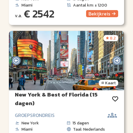
Miami
Aantal km: ± 1200
€ 2542
Bekijk
reis
v.a.
8.2
Kaart
New York & Best of Florida (15
dagen)
GROEPSRONDREIS
New York
15 dagen
Miami
Taal: Nederlands