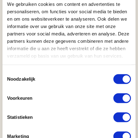
aan te passen dat u op de heen en/of terugweg in
We gebruiken cookies om content en advertenties te
Canada of Amerika een stopover kunt maken in een
personaliseren, om functies voor social media te bieden
andere plaats. Prijzen zijn op aanvraag.
en om ons websiteverkeer te analyseren. Ook delen we
informatie over uw gebruik van onze site met onze
partners voor social media, adverteren en analyse. Deze
partners kunnen deze gegevens combineren met andere
informatie die u aan ze heeft verstrekt of die ze hebben
Anderen bekeken ook
verzameld op basis van uw gebruik van hun services.
Toestemmingsselectie
8.4
Noodzakelijk
Voorkeuren
Statistieken
Kaart
Highlights of the West (16 dagen)
Marketing