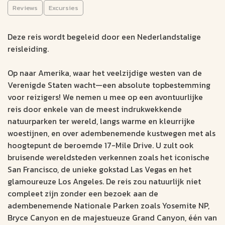
Hawaii (21 dagen)
Reviews
Excursies
GROEPSRONDREIS
Deze reis wordt begeleid door een Nederlandstalige
reisleiding.
San Francisco
21 dagen
Hawaii
Nederlands
Op naar Amerika, waar het veelzijdige westen van de
Ontdek de charme van San Francisco
Verenigde Staten wacht—een absolute topbestemming
Verken de wereldberoemde nationale parken
voor reizigers! We nemen u mee op een avontuurlijke
reis door enkele van de meest indrukwekkende
Sluit de reis af met een ontspannen verblijf op Hawaï
natuurparken ter wereld, langs warme en kleurrijke
v.a. €
woestijnen, en over adembenemende kustwegen met als
hoogtepunt de beroemde 17-Mile Drive. U zult ook
Bekijk data &
Offerte op
bruisende wereldsteden verkennen zoals het iconische
prijzen
maat
San Francisco, de unieke gokstad Las Vegas en het
glamoureuze Los Angeles. De reis zou natuurlijk niet
compleet zijn zonder een bezoek aan de
adembenemende Nationale Parken zoals Yosemite NP,
Bryce Canyon en de majestueuze Grand Canyon, één van