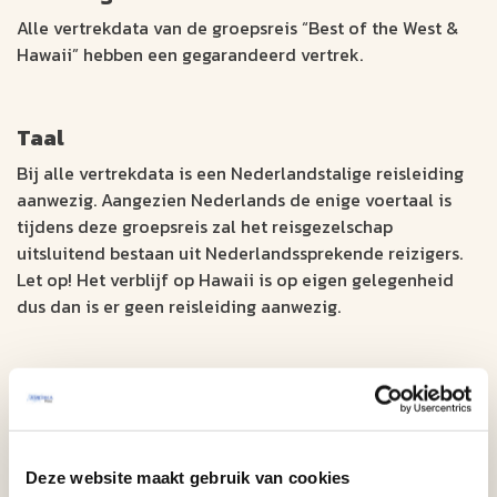
Alle vertrekdata van de groepsreis “Best of the West &
Hawaii” hebben een gegarandeerd vertrek.
Taal
Bij alle vertrekdata is een Nederlandstalige reisleiding
aanwezig. Aangezien Nederlands de enige voertaal is
tijdens deze groepsreis zal het reisgezelschap
uitsluitend bestaan uit Nederlandssprekende reizigers.
Let op! Het verblijf op Hawaii is op eigen gelegenheid
dus dan is er geen reisleiding aanwezig.
Wijziging vliegreis
Het is tevens mogelijk om de reisdata van de vliegreis
aan te passen (bijvoorbeeld eerder heenvliegen en/of
later terugvliegen). Ook is het mogelijk om de route zo
Deze website maakt gebruik van cookies