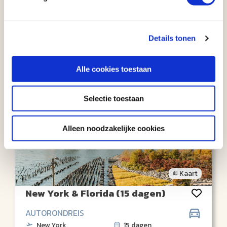
AUTORONDREIS
Los Angeles
16 dagen
Details tonen
Los Angeles
Aantal km: ± 3800
€ 1865
Bekijk
reis
v.a.
Alle cookies toestaan
Selectie toestaan
Alleen noodzakelijke cookies
Kaart
New York & Florida (15 dagen)
AUTORONDREIS
New York
15 dagen