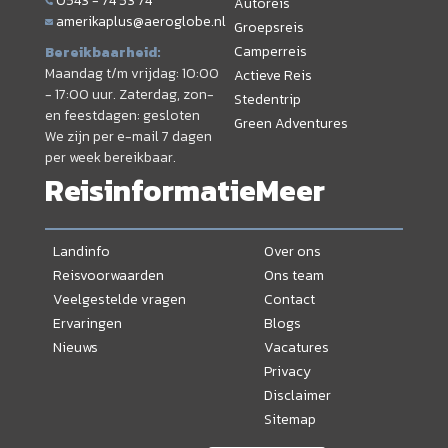
0543 - 74 53 74
Autoreis
amerikaplus@aeroglobe.nl
Groepsreis
Camperreis
Bereikbaarheid:
Maandag t/m vrijdag: 10:00
Actieve Reis
- 17:00 uur. Zaterdag, zon-
Stedentrip
en feestdagen: gesloten
Green Adventures
We zijn per e-mail 7 dagen
per week bereikbaar.
Reisinformatie
Meer
Landinfo
Over ons
Reisvoorwaarden
Ons team
Veelgestelde vragen
Contact
Ervaringen
Blogs
Nieuws
Vacatures
Privacy
Disclaimer
Sitemap