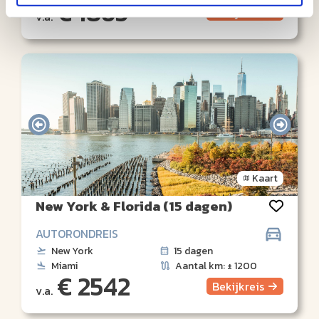
€ 1865
Bekijk
reis
v.a.
Kaart
New York & Florida (15 dagen)
AUTORONDREIS
New York
15 dagen
Miami
Aantal km: ± 1200
€ 2542
Bekijk
reis
v.a.