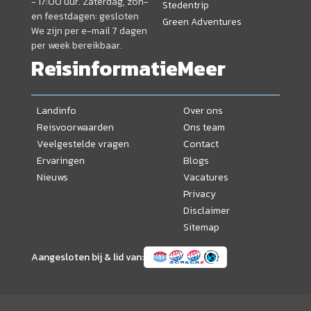
- 17:00 uur. Zaterdag, zon-
Stedentrip
en feestdagen: gesloten
Green Adventures
We zijn per e-mail 7 dagen
per week bereikbaar.
Reisinformatie
Meer
Landinfo
Over ons
Reisvoorwaarden
Ons team
Veelgestelde vragen
Contact
Ervaringen
Blogs
Nieuws
Vacatures
Privacy
Disclaimer
Sitemap
Aangesloten bij & lid van: