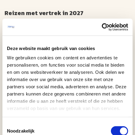
Reizen met vertrek in 2027
Voor vertrek tussen
1 januari 2027 en 31 december
2027
gelden de volgende vroegboekkortingen per
boeking:
Boeken t/m
31 oktober 2026: € 150,-
korting
Deze website maakt gebruik van cookies
Boeken t/m
30 november 2026: € 120,-
korting
Boeken t/m
31 december 2026: € 90,-
korting
We gebruiken cookies om content en advertenties te
Boeken t/m
31 januari 2027: € 60,-
korting
personaliseren, om functies voor social media te bieden
Boeken t/m
28 februari 2027: € 30,-
korting
en om ons websiteverkeer te analyseren. Ook delen we
informatie over uw gebruik van onze site met onze
Extra vroeg = dubbele korting
partners voor social media, adverteren en analyse. Deze
Boekt u uw reis
meer dan 12 maanden vóór vertrek
,
partners kunnen deze gegevens combineren met andere
dan ontvangt u
dubbele vroegboekkorting.
informatie die u aan ze heeft verstrekt of die ze hebben
Voorbeeld: boekt u op
1 oktober 2026
een reis met
verzameld op basis van uw gebruik van hun services.
vertrek op
1 november 2027
, dan ontvangt u
€ 300,-
vroegboekkorting.
Toestemmingsselectie
Noodzakelijk