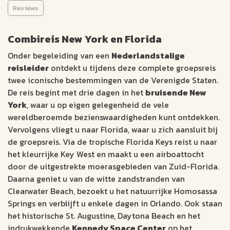
Florida (15 dagen)
Reviews
GROEPSRONDREIS
Combireis New York en Florida
New York
15 dagen
Onder begeleiding van een
Nederlandstalige
Miami
Nederlands
reisleider
ontdekt u tijdens deze complete groepsreis
twee iconische bestemmingen van de Verenigde Staten.
2 volle dagen New York, ervaar het drukke Times Square, vaar
De reis begint met drie dagen in het
bruisende New
over de Hudson rivier en wandel door Central Park
York
, waar u op eigen gelegenheid de vele
Uitrusten aan het strand van de Golf van Mexico
wereldberoemde bezienswaardigheden kunt ontdekken.
Bezoek Universal Studios en SeaWorld in Orlando
Vervolgens vliegt u naar Florida, waar u zich aansluit bij
de groepsreis. Via de tropische Florida Keys reist u naar
3016
v.a. €
het kleurrijke Key West en maakt u een airboattocht
door de uitgestrekte moerasgebieden van Zuid-Florida.
Daarna geniet u van de witte zandstranden van
Bekijk data &
Offerte op
Clearwater Beach, bezoekt u het natuurrijke Homosassa
prijzen
maat
Springs en verblijft u enkele dagen in Orlando. Ook staan
het historische St. Augustine, Daytona Beach en het
indrukwekkende
Kennedy Space Center
op het