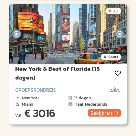
8.2
Kaart
New York & Best of Florida (15
dagen)
GROEPSRONDREIS
New York
15 dagen
Miami
Taal: Nederlands
€ 3016
Bekijk
reis
v.a.