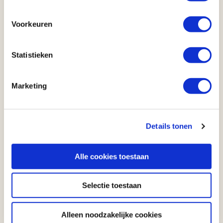
Voorkeuren
Anderen bekeken ook
Statistieken
8.4
Marketing
Details tonen
Kaart
Alle cookies toestaan
Highlights of the West (16 dagen)
Selectie toestaan
AUTORONDREIS
Los Angeles
16 dagen
Alleen noodzakelijke cookies
Los Angeles
Aantal km: ± 3800