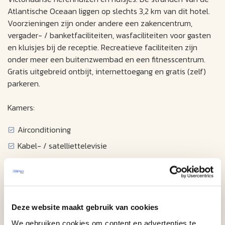
Atlantische Oceaan liggen op slechts 3,2 km van dit hotel.
Voorzieningen zijn onder andere een zakencentrum,
vergader- / banketfaciliteiten, wasfaciliteiten voor gasten
en kluisjes bij de receptie. Recreatieve faciliteiten zijn
onder meer een buitenzwembad en een fitnesscentrum.
Gratis uitgebreid ontbijt, internettoegang en gratis (zelf)
parkeren.
Kamers:
Airconditioning
Kabel- / satelliettelevisie
Internet toegang
Telefoon
Wekker / radio
Deze website maakt gebruik van cookies
Haardroger
We gebruiken cookies om content en advertenties te