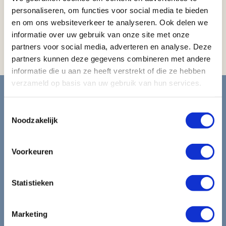
Strijkijzer / strijkplank
personaliseren, om functies voor social media te bieden
Koffiezetapparaat
en om ons websiteverkeer te analyseren. Ook delen we
Mini-koelkast
informatie over uw gebruik van onze site met onze
partners voor social media, adverteren en analyse. Deze
Magnetron
partners kunnen deze gegevens combineren met andere
informatie die u aan ze heeft verstrekt of die ze hebben
Blijf op de hoogte van de
verzameld op basis van uw gebruik van hun services.
mooiste reizen.
Toestemmingsselectie
Noodzakelijk
Ontvang circa 1 maal per maand onze nieuwsbrief met de
laatste aanbiedingen. U kunt zich elk moment weer
Voorkeuren
uitschrijven via de afmeldlink in de nieuwsbrief.
Statistieken
Aanmelden
Lees in ons
privacybeleid
hoe wij zorgvuldig omgaan met uw
Marketing
gegevens.