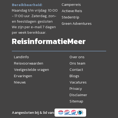
Camperreis
Bereikbaarheid:
Maandag t/m vrijdag: 10:00
Actieve Reis
- 17:00 uur. Zaterdag, zon-
Stedentrip
en feestdagen: gesloten
Green Adventures
We zijn per e-mail 7 dagen
per week bereikbaar.
Reisinformatie
Meer
Landinfo
Over ons
Reisvoorwaarden
Ons team
Veelgestelde vragen
Contact
Ervaringen
Blogs
Nieuws
Vacatures
Privacy
Disclaimer
Sitemap
Aangesloten bij & lid van: