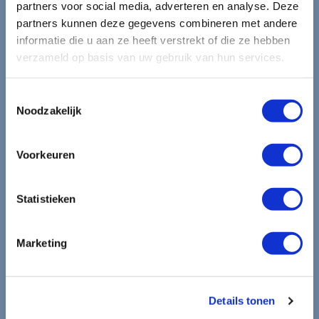
Blijf op de hoogte van de
partners voor social media, adverteren en analyse. Deze
partners kunnen deze gegevens combineren met andere
mooiste reizen.
informatie die u aan ze heeft verstrekt of die ze hebben
verzameld op basis van uw gebruik van hun services.
Ontvang circa 1 maal per maand onze nieuwsbrief met de
laatste aanbiedingen. U kunt zich elk moment weer
Toestemmingsselectie
uitschrijven via de afmeldlink in de nieuwsbrief.
Noodzakelijk
Aanmelden
Voorkeuren
Lees in ons
privacybeleid
hoe wij zorgvuldig omgaan met uw
gegevens.
Statistieken
Marketing
Details tonen