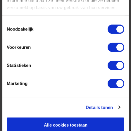
informatie die u aan ze heeft verstrekt of die ze hebben
verzameld op basis van uw gebruik van hun services.
AmerikaPlus is al 25 jaar toonaangevend op de
Toestemmingsselectie
Nederlandse markt als reisspecialist. Ons
Noodzakelijk
specialisme is het samenstellen van reizen tegen
de scherpste prijs in combinatie met de beste
service. Naast een zeer ruim aanbod van
Voorkeuren
georganiseerde rondreizen kunnen alle reizen
volledig op maat worden samengesteld.
Statistieken
Marketing
Neem ook eens een kijkje bij onze
andere reisorganisaties:
Details tonen
Alle cookies toestaan