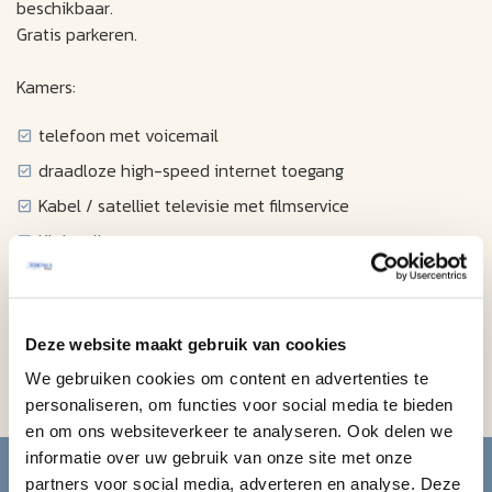
beschikbaar.
Gratis parkeren.
Kamers:
telefoon met voicemail
draadloze high-speed internet toegang
Kabel / satelliet televisie met filmservice
Klokradio
Föhn
Kluisje (tegen betaling)
Koffiezetapparaat
Deze website maakt gebruik van cookies
Koelkast op aanvraag beschikbaar
We gebruiken cookies om content en advertenties te
personaliseren, om functies voor social media te bieden
en om ons websiteverkeer te analyseren. Ook delen we
Blijf op de hoogte van de
informatie over uw gebruik van onze site met onze
partners voor social media, adverteren en analyse. Deze