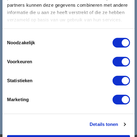
mooiste reizen.
partners kunnen deze gegevens combineren met andere
informatie die u aan ze heeft verstrekt of die ze hebben
verzameld op basis van uw gebruik van hun services.
Ontvang circa 1 maal per maand onze nieuwsbrief met de
laatste aanbiedingen. U kunt zich elk moment weer
uitschrijven via de afmeldlink in de nieuwsbrief.
Toestemmingsselectie
Noodzakelijk
Aanmelden
Voorkeuren
Lees in ons
privacybeleid
hoe wij zorgvuldig omgaan met uw
gegevens.
Statistieken
Marketing
Details tonen