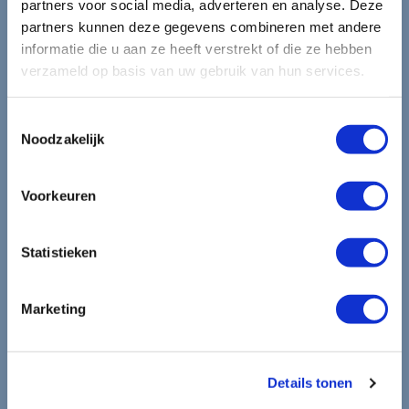
partners voor social media, adverteren en analyse. Deze
partners kunnen deze gegevens combineren met andere
mooiste reizen.
informatie die u aan ze heeft verstrekt of die ze hebben
verzameld op basis van uw gebruik van hun services.
Ontvang circa 1 maal per maand onze nieuwsbrief met de
laatste aanbiedingen. U kunt zich elk moment weer
Toestemmingsselectie
uitschrijven via de afmeldlink in de nieuwsbrief.
Noodzakelijk
Aanmelden
Voorkeuren
Lees in ons
privacybeleid
hoe wij zorgvuldig omgaan met uw
gegevens.
Statistieken
Marketing
Details tonen