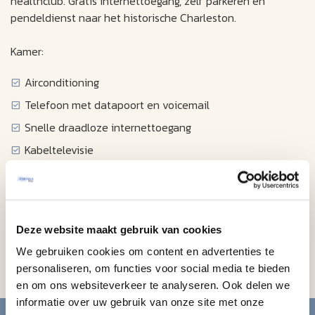
healthclub. Gratis internettoegang, zelf parkeren en
pendeldienst naar het historische Charleston.
Kamer:
Airconditioning
Telefoon met datapoort en voicemail
Snelle draadloze internettoegang
Kabeltelevisie
Wekkerradio
Haardroger
Strijkapparatuur
Deze website maakt gebruik van cookies
Koffiezetapparaat
We gebruiken cookies om content en advertenties te
Minikoelkast
personaliseren, om functies voor social media te bieden
en om ons websiteverkeer te analyseren. Ook delen we
informatie over uw gebruik van onze site met onze
Blijf op de hoogte van de