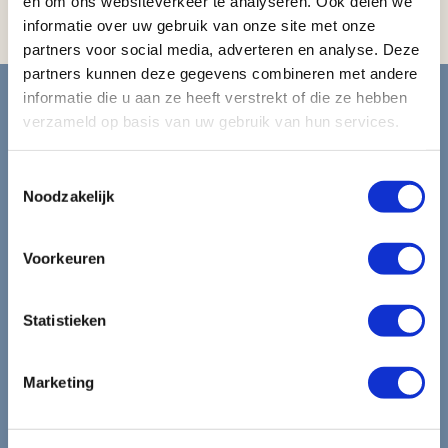
en om ons websiteverkeer te analyseren. Ook delen we
Koelkast (op aanvraag)
informatie over uw gebruik van onze site met onze
partners voor social media, adverteren en analyse. Deze
Blijf op de hoogte van de
partners kunnen deze gegevens combineren met andere
informatie die u aan ze heeft verstrekt of die ze hebben
mooiste reizen.
verzameld op basis van uw gebruik van hun services.
Toestemmingsselectie
Ontvang circa 1 maal per maand onze nieuwsbrief met de
Noodzakelijk
laatste aanbiedingen. U kunt zich elk moment weer
uitschrijven via de afmeldlink in de nieuwsbrief.
Voorkeuren
Aanmelden
Statistieken
Lees in ons
privacybeleid
hoe wij zorgvuldig omgaan met uw
gegevens.
Marketing