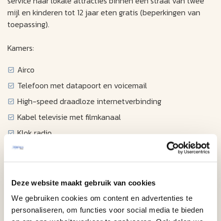
service naar lokale attracties binnen een straal van twee
mijl en kinderen tot 12 jaar eten gratis (beperkingen van
toepassing).
Kamers:
Airco
Telefoon met datapoort en voicemail
High-speed draadloze internetverbinding
Kabel televisie met filmkanaal
Klok radio
Haardroger
strijkijzer met strijkplank
Kluis in de kamer
Deze website maakt gebruik van cookies
Koffiezetapparaat
We gebruiken cookies om content en advertenties te
personaliseren, om functies voor social media te bieden
Magnetron (op aanvraag)