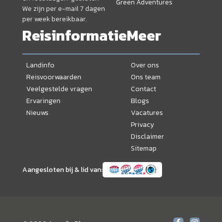
Green Adventures
We zijn per e-mail 7 dagen
per week bereikbaar.
Reisinformatie
Meer
Landinfo
Over ons
Reisvoorwaarden
Ons team
Veelgestelde vragen
Contact
Ervaringen
Blogs
Nieuws
Vacatures
Privacy
Disclaimer
Sitemap
Aangesloten bij & lid van: