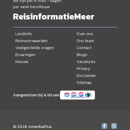
We zijn per e-mail 7 dagen
per week bereikbaar.
Reisinformatie
Meer
Landinfo
Over ons
Reisvoorwaarden
Ons team
Veelgestelde vragen
Contact
Ervaringen
Blogs
Nieuws
Vacatures
Privacy
Disclaimer
Sitemap
Aangesloten bij & lid van:
© 2026 AmerikaPlus