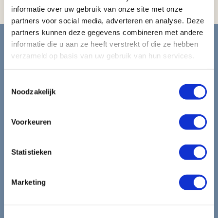
informatie over uw gebruik van onze site met onze
partners voor social media, adverteren en analyse. Deze
Blijf op de hoogte van de
partners kunnen deze gegevens combineren met andere
informatie die u aan ze heeft verstrekt of die ze hebben
mooiste reizen.
verzameld op basis van uw gebruik van hun services.
Toestemmingsselectie
Ontvang circa 1 maal per maand onze nieuwsbrief met de
Noodzakelijk
laatste aanbiedingen. U kunt zich elk moment weer
uitschrijven via de afmeldlink in de nieuwsbrief.
Voorkeuren
Aanmelden
Lees in ons
privacybeleid
hoe wij zorgvuldig omgaan met uw
Statistieken
gegevens.
Marketing