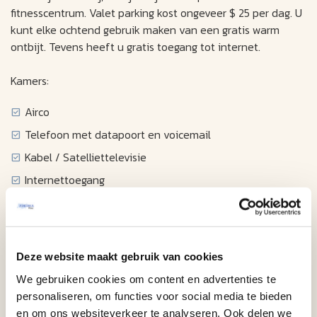
fitnesscentrum. Valet parking kost ongeveer $ 25 per dag. U
kunt elke ochtend gebruik maken van een gratis warm
ontbijt. Tevens heeft u gratis toegang tot internet.
Kamers:
Airco
Telefoon met datapoort en voicemail
Kabel / Satelliettelevisie
Internettoegang
Wekker / radio
Strijkijzer / strijkplank
Föhn
Deze website maakt gebruik van cookies
Koffiezetapparaat
We gebruiken cookies om content en advertenties te
Mini-koelkast
personaliseren, om functies voor social media te bieden
en om ons websiteverkeer te analyseren. Ook delen we
Magnetron