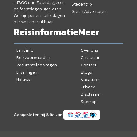
- 17:00 uur. Zaterdag, zon-
Stedentrip
en feestdagen: gesloten
Green Adventures
We zijn per e-mail 7 dagen
per week bereikbaar.
Reisinformatie
Meer
Landinfo
Over ons
Reisvoorwaarden
Ons team
Veelgestelde vragen
Contact
Ervaringen
Blogs
Nieuws
Vacatures
Privacy
Disclaimer
Sitemap
Aangesloten bij & lid van: