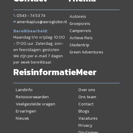
0543 - 74 53 74
Autoreis
amerikaplus@aeroglobe.nl
Groepsreis
Camperreis
Bereikbaarheid:
Maandag t/m vrijdag: 10:00
Actieve Reis
- 17:00 uur. Zaterdag, zon-
Stedentrip
en feestdagen: gesloten
Green Adventures
We zijn per e-mail 7 dagen
per week bereikbaar.
Reisinformatie
Meer
Landinfo
Over ons
Reisvoorwaarden
Ons team
Veelgestelde vragen
Contact
Ervaringen
Blogs
Nieuws
Vacatures
Privacy
Disclaimer