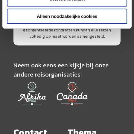
Nederlandse markt als reisspecialist. Ons
specialisme is het samenstellen van reizen tegen
Alleen noodzakelijke cookies
de scherpste prijs in combinatie met de beste
service. Naast een zeer ruim aanbod van
georganiseerde rondreizen kunnen alle reizen
volledig op maat worden samengesteld.
Neem ook eens een kijkje bij onze
andere reisorganisaties:
Contact
Thema