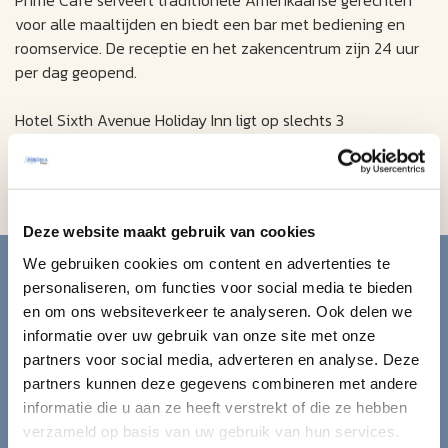
voor alle maaltijden en biedt een bar met bediening en
roomservice. De receptie en het zakencentrum zijn 24 uur
per dag geopend.
Hotel Sixth Avenue Holiday Inn ligt op slechts 3
huizenblokken van metrostation 28th Street en op 2
kilometer van Times Square. Radio City Music Hall ligt op 3
minuten rijden van het hotel.
Deze website maakt gebruik van cookies
Blijf op de hoogte van de
We gebruiken cookies om content en advertenties te
personaliseren, om functies voor social media te bieden
mooiste reizen.
en om ons websiteverkeer te analyseren. Ook delen we
informatie over uw gebruik van onze site met onze
Ontvang circa 1 maal per maand onze nieuwsbrief met de
partners voor social media, adverteren en analyse. Deze
laatste aanbiedingen. U kunt zich elk moment weer
partners kunnen deze gegevens combineren met andere
uitschrijven via de afmeldlink in de nieuwsbrief.
informatie die u aan ze heeft verstrekt of die ze hebben
verzameld op basis van uw gebruik van hun services.