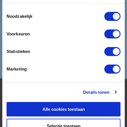
Aanmelden
Toestemmingsselectie
Lees in ons
privacybeleid
hoe wij zorgvuldig omgaan met uw
Noodzakelijk
gegevens.
Voorkeuren
Statistieken
Marketing
Details tonen
Alle cookies toestaan
AmerikaPlus is al 25 jaar toonaangevend op de
Selectie toestaan