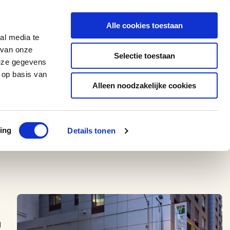
0543 - 74 53 74
amerikaplus@aeroglobe.nl
Alle cookies toestaan
Contact
al media te
 van onze
Selectie toestaan
deze gegevens
 op basis van
Alleen noodzakelijke cookies
ing
Details tonen
1