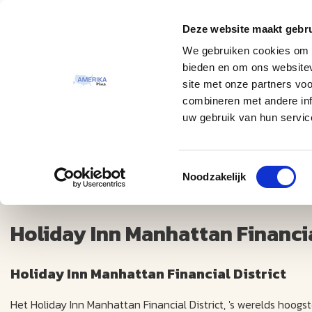
Deze website maakt gebru
Thema
Bestemmingen
We gebruiken cookies om c
bieden en om ons websitev
site met onze partners vo
combineren met andere inf
uw gebruik van hun servic
Toestemmingsselectie
Holiday Inn Manhattan Financial District +++(+)
Noodzakelijk
Holiday Inn Manhattan Financial
Holiday Inn Manhattan Financial District
Het Holiday Inn Manhattan Financial District, 's werelds hoogste