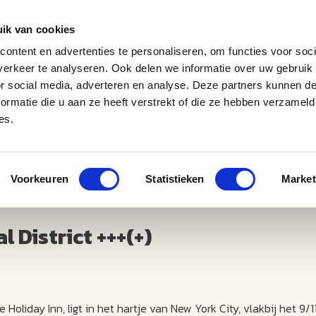
ik van cookies
ontent en advertenties te personaliseren, om functies voor soci
erkeer te analyseren. Ook delen we informatie over uw gebruik
J
M
U
U
B
E
I
L
or social media, adverteren en analyse. Deze partners kunnen 
ormatie die u aan ze heeft verstrekt of die ze hebben verzameld
es.
Voorkeuren
Statistieken
Market
 District +++(+)
 Holiday Inn, ligt in het hartje van New York City, vlakbij het 9/1