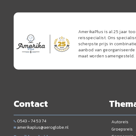
AmerikaPlus is al 25 jaar t
reisspecialist. Ons speciali
scherpste prijs in combinati
aanbod van georganiseerde r
maat worden samengesteld.
Contact
Them
0543 - 74 53 74
Autoreis
amerikaplus@aeroglobe.nl
Groepsreis