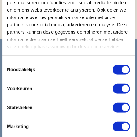
Koffiezetapparaat
personaliseren, om functies voor social media te bieden
en om ons websiteverkeer te analyseren. Ook delen we
Magnetron (op aanvraag)
informatie over uw gebruik van onze site met onze
Koelkast (op aanvraag)
partners voor social media, adverteren en analyse. Deze
partners kunnen deze gegevens combineren met andere
informatie die u aan ze heeft verstrekt of die ze hebben
Blijf op de hoogte van de
verzameld op basis van uw gebruik van hun services.
mooiste reizen.
Toestemmingsselectie
Noodzakelijk
Ontvang circa 1 maal per maand onze nieuwsbrief met de
laatste aanbiedingen. U kunt zich elk moment weer
Voorkeuren
uitschrijven via de afmeldlink in de nieuwsbrief.
Aanmelden
Statistieken
Lees in ons
privacybeleid
hoe wij zorgvuldig omgaan met uw
gegevens.
Marketing