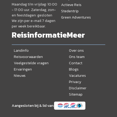
Maandag t/m vrijdag: 10:00
Actieve Reis
- 17:00 uur. Zaterdag, zon-
Stedentrip
en feestdagen: gesloten
Green Adventures
We zijn per e-mail 7 dagen
per week bereikbaar.
Reisinformatie
Meer
Landinfo
Over ons
Reisvoorwaarden
Ons team
Veelgestelde vragen
Contact
Ervaringen
Blogs
Nieuws
Vacatures
Privacy
Disclaimer
Sitemap
Aangesloten bij & lid van: