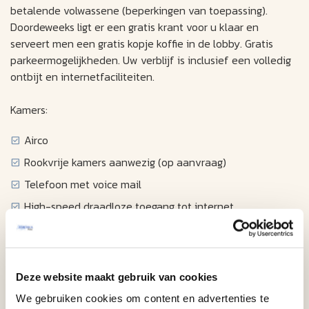
betalende volwassene (beperkingen van toepassing).
Doordeweeks ligt er een gratis krant voor u klaar en
serveert men een gratis kopje koffie in de lobby. Gratis
parkeermogelijkheden. Uw verblijf is inclusief een volledig
ontbijt en internetfaciliteiten.
Kamers:
Airco
Rookvrije kamers aanwezig (op aanvraag)
Telefoon met voice mail
High-speed draadloze toegang tot internet
Kabel televisie met filmservice
Klokradio
Föhn
Deze website maakt gebruik van cookies
Strijkplank en strijkijzer
We gebruiken cookies om content en advertenties te