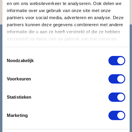
en om ons websiteverkeer te analyseren. Ook delen we
haardroger
informatie over uw gebruik van onze site met onze
partners voor social media, adverteren en analyse. Deze
partners kunnen deze gegevens combineren met andere
Blijf op de hoogte van de
informatie die u aan ze heeft verstrekt of die ze hebben
verzameld op basis van uw gebruik van hun services.
mooiste reizen.
Toestemmingsselectie
Ontvang circa 1 maal per maand onze nieuwsbrief met de
Noodzakelijk
laatste aanbiedingen. U kunt zich elk moment weer
uitschrijven via de afmeldlink in de nieuwsbrief.
Voorkeuren
Aanmelden
Statistieken
Lees in ons
privacybeleid
hoe wij zorgvuldig omgaan met uw
gegevens.
Marketing