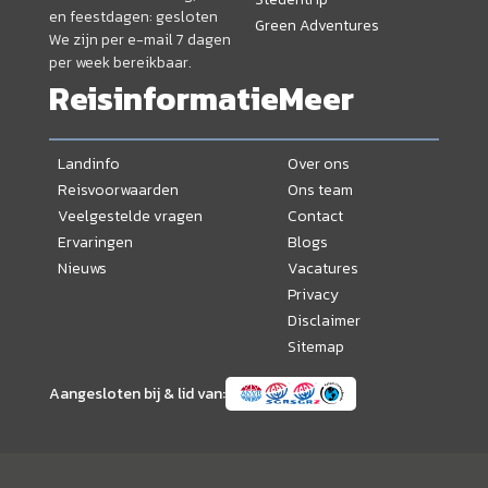
en feestdagen: gesloten
Green Adventures
We zijn per e-mail 7 dagen
per week bereikbaar.
Reisinformatie
Meer
Landinfo
Over ons
Reisvoorwaarden
Ons team
Veelgestelde vragen
Contact
Ervaringen
Blogs
Nieuws
Vacatures
Privacy
Disclaimer
Sitemap
Aangesloten bij & lid van: