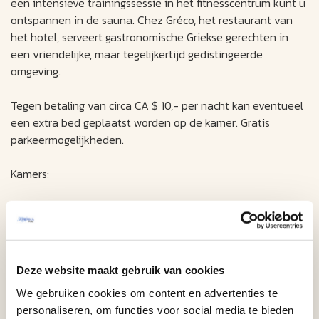
een intensieve trainingssessie in het fitnesscentrum kunt u
ontspannen in de sauna. Chez Gréco, het restaurant van
het hotel, serveert gastronomische Griekse gerechten in
een vriendelijke, maar tegelijkertijd gedistingeerde
omgeving.
Tegen betaling van circa CA $ 10,- per nacht kan eventueel
een extra bed geplaatst worden op de kamer. Gratis
parkeermogelijkheden.
Kamers:
Airco
telefoon
internet toegang
Deze website maakt gebruik van cookies
wekkerradio
We gebruiken cookies om content en advertenties te
koffiezetapparaat
personaliseren, om functies voor social media te bieden
Strijkplank en strijkijzer