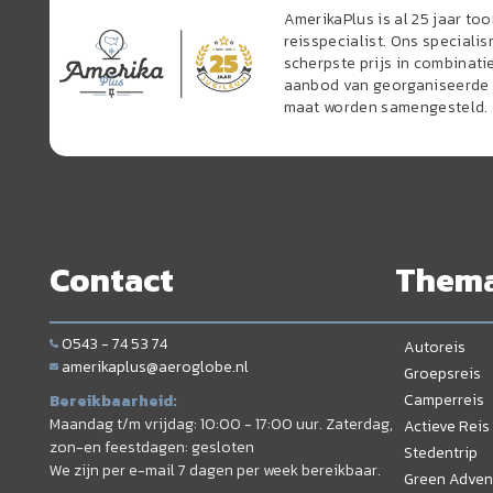
AmerikaPlus is al 25 jaar t
reisspecialist. Ons speciali
scherpste prijs in combinati
aanbod van georganiseerde r
maat worden samengesteld.
Contact
Them
0543 - 74 53 74
Autoreis
amerikaplus@aeroglobe.nl
Groepsreis
Camperreis
Bereikbaarheid:
Maandag t/m vrijdag: 10:00 - 17:00 uur. Zaterdag,
Actieve Reis
zon-en feestdagen: gesloten
Stedentrip
We zijn per e-mail 7 dagen per week bereikbaar.
Green Adven