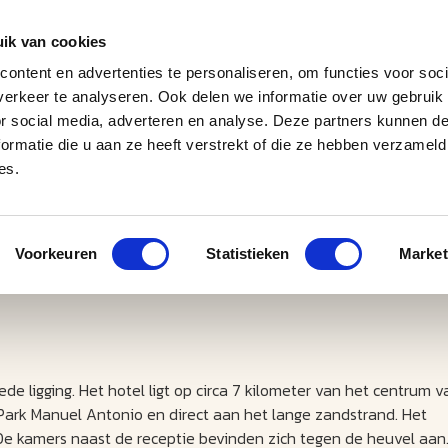
ik van cookies
ontent en advertenties te personaliseren, om functies voor soci
erkeer te analyseren. Ook delen we informatie over uw gebruik
J
M
U
U
B
E
I
L
or social media, adverteren en analyse. Deze partners kunnen 
ormatie die u aan ze heeft verstrekt of die ze hebben verzameld
es.
Voorkeuren
Statistieken
Market
de ligging. Het hotel ligt op circa 7 kilometer van het centrum v
Park Manuel Antonio en direct aan het lange zandstrand. Het
 De kamers naast de receptie bevinden zich tegen de heuvel aan