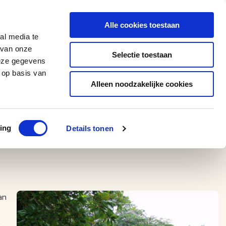
0543 - 74 53 74
amerikaplus@aeroglobe.nl
Alle cookies toestaan
Contact
al media te
 van onze
Selectie toestaan
deze gegevens
 op basis van
Alleen noodzakelijke cookies
ing
Details tonen
an
.