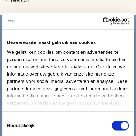
Blijf op de hoogte van de
mooiste reizen.
Deze website maakt gebruik van cookies
We gebruiken cookies om content en advertenties te
Ontvang circa 1 maal per maand onze nieuwsbrief met de
personaliseren, om functies voor social media te bieden
laatste aanbiedingen. U kunt zich elk moment weer
en om ons websiteverkeer te analyseren. Ook delen we
uitschrijven via de afmeldlink in de nieuwsbrief.
informatie over uw gebruik van onze site met onze
Aanmelden
partners voor social media, adverteren en analyse. Deze
partners kunnen deze gegevens combineren met andere
Lees in ons
privacybeleid
hoe wij zorgvuldig omgaan met uw
informatie die u aan ze heeft verstrekt of die ze hebben
gegevens.
verzameld op basis van uw gebruik van hun services.
Toestemmingsselectie
Noodzakelijk