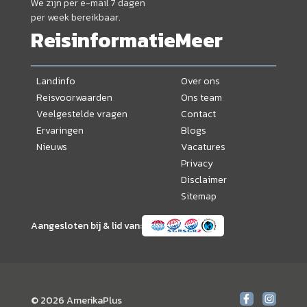
We zijn per e-mail 7 dagen
per week bereikbaar.
Reisinformatie
Meer
Landinfo
Over ons
Reisvoorwaarden
Ons team
Veelgestelde vragen
Contact
Ervaringen
Blogs
Nieuws
Vacatures
Privacy
Disclaimer
Sitemap
Aangesloten bij & lid van:
© 2026 AmerikaPlus