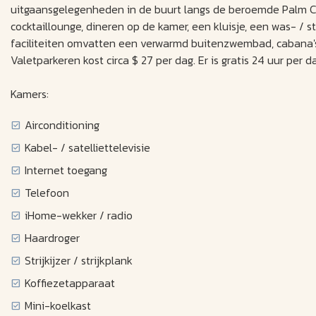
uitgaansgelegenheden in de buurt langs de beroemde Palm Ca
cocktaillounge, dineren op de kamer, een kluisje, een was- / s
faciliteiten omvatten een verwarmd buitenzwembad, cabana's
Valetparkeren kost circa $ 27 per dag. Er is gratis 24 uur per
Kamers:
Airconditioning
Kabel- / satelliettelevisie
Internet toegang
Telefoon
iHome-wekker / radio
Haardroger
Strijkijzer / strijkplank
Koffiezetapparaat
Mini-koelkast