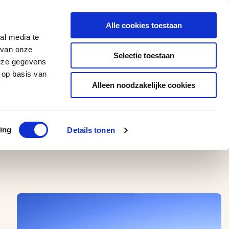
0543 - 74 53 74
amerikaplus@aeroglobe.nl
Alle cookies toestaan
Contact
al media te
 van onze
Selectie toestaan
deze gegevens
 op basis van
Alleen noodzakelijke cookies
ing
Details tonen