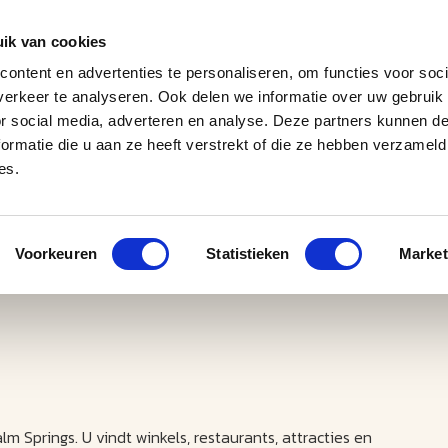
ik van cookies
ontent en advertenties te personaliseren, om functies voor soci
erkeer te analyseren. Ook delen we informatie over uw gebruik
J
M
U
U
B
E
I
L
or social media, adverteren en analyse. Deze partners kunnen 
ormatie die u aan ze heeft verstrekt of die ze hebben verzameld
es.
Voorkeuren
Statistieken
Market
lm Springs. U vindt winkels, restaurants, attracties en