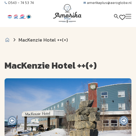
0543 - 74 53 74
amerikaplus@aeroglobe.nl
MacKenzie Hotel ++(+)
MacKenzie Hotel ++(+)