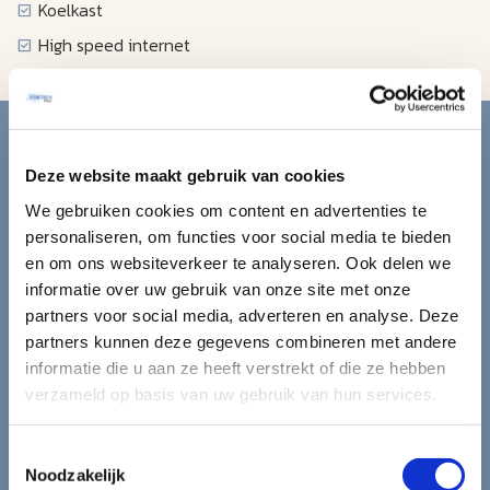
Koelkast
High speed internet
Blijf op de hoogte van de
mooiste reizen.
Deze website maakt gebruik van cookies
We gebruiken cookies om content en advertenties te
Ontvang circa 1 maal per maand onze nieuwsbrief met de
personaliseren, om functies voor social media te bieden
laatste aanbiedingen. U kunt zich elk moment weer
en om ons websiteverkeer te analyseren. Ook delen we
uitschrijven via de afmeldlink in de nieuwsbrief.
informatie over uw gebruik van onze site met onze
partners voor social media, adverteren en analyse. Deze
Aanmelden
partners kunnen deze gegevens combineren met andere
informatie die u aan ze heeft verstrekt of die ze hebben
Lees in ons
privacybeleid
hoe wij zorgvuldig omgaan met uw
verzameld op basis van uw gebruik van hun services.
gegevens.
Toestemmingsselectie
Noodzakelijk