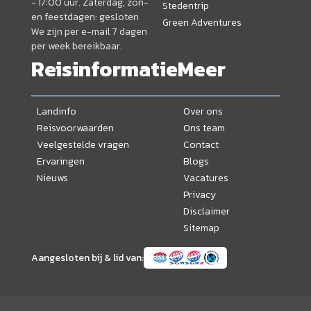
- 17:00 uur. Zaterdag, zon-
Stedentrip
en feestdagen: gesloten
Green Adventures
We zijn per e-mail 7 dagen
per week bereikbaar.
Reisinformatie
Meer
Landinfo
Over ons
Reisvoorwaarden
Ons team
Veelgestelde vragen
Contact
Ervaringen
Blogs
Nieuws
Vacatures
Privacy
Disclaimer
Sitemap
Aangesloten bij & lid van: