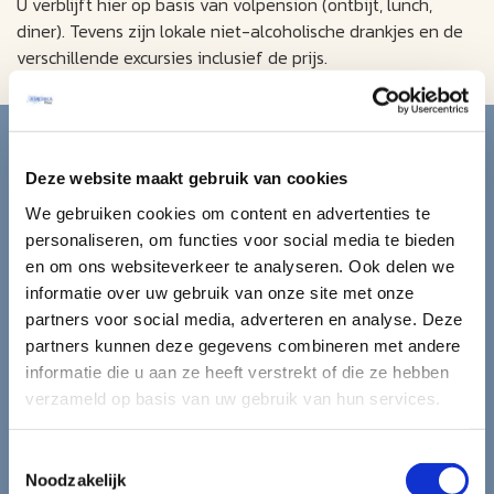
U verblijft hier op basis van volpension (ontbijt, lunch,
diner). Tevens zijn lokale niet-alcoholische drankjes en de
verschillende excursies inclusief de prijs.
Blijf op de hoogte van de
mooiste reizen.
Deze website maakt gebruik van cookies
We gebruiken cookies om content en advertenties te
Ontvang circa 1 maal per maand onze nieuwsbrief met de
personaliseren, om functies voor social media te bieden
laatste aanbiedingen. U kunt zich elk moment weer
en om ons websiteverkeer te analyseren. Ook delen we
uitschrijven via de afmeldlink in de nieuwsbrief.
informatie over uw gebruik van onze site met onze
partners voor social media, adverteren en analyse. Deze
Aanmelden
partners kunnen deze gegevens combineren met andere
informatie die u aan ze heeft verstrekt of die ze hebben
Lees in ons
privacybeleid
hoe wij zorgvuldig omgaan met uw
verzameld op basis van uw gebruik van hun services.
gegevens.
Toestemmingsselectie
Noodzakelijk