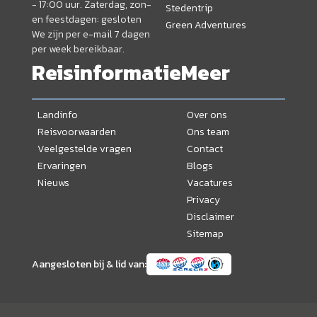
- 17:00 uur. Zaterdag, zon-
Stedentrip
en feestdagen: gesloten
Green Adventures
We zijn per e-mail 7 dagen
per week bereikbaar.
Reisinformatie
Meer
Landinfo
Over ons
Reisvoorwaarden
Ons team
Veelgestelde vragen
Contact
Ervaringen
Blogs
Nieuws
Vacatures
Privacy
Disclaimer
Sitemap
Aangesloten bij & lid van: