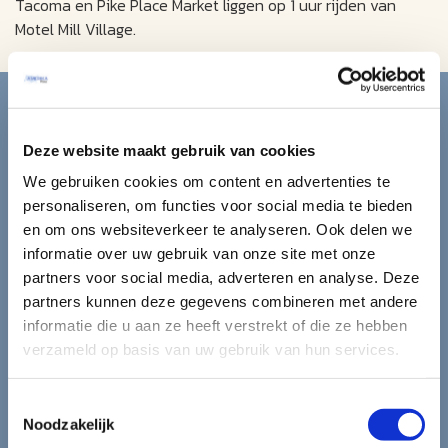
Tacoma en Pike Place Market liggen op 1 uur rijden van
Motel Mill Village.
Blijf op de hoogte van de
mooiste reizen.
Deze website maakt gebruik van cookies
We gebruiken cookies om content en advertenties te
Ontvang circa 1 maal per maand onze nieuwsbrief met de
personaliseren, om functies voor social media te bieden
laatste aanbiedingen. U kunt zich elk moment weer
en om ons websiteverkeer te analyseren. Ook delen we
uitschrijven via de afmeldlink in de nieuwsbrief.
informatie over uw gebruik van onze site met onze
partners voor social media, adverteren en analyse. Deze
Aanmelden
partners kunnen deze gegevens combineren met andere
informatie die u aan ze heeft verstrekt of die ze hebben
Lees in ons
privacybeleid
hoe wij zorgvuldig omgaan met uw
verzameld op basis van uw gebruik van hun services.
gegevens.
Toestemmingsselectie
Noodzakelijk