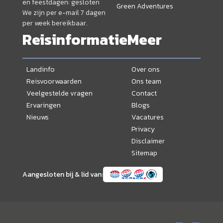
en feestdagen: gesloten
Green Adventures
We zijn per e-mail 7 dagen
per week bereikbaar.
Reisinformatie
Meer
Landinfo
Over ons
Reisvoorwaarden
Ons team
Veelgestelde vragen
Contact
Ervaringen
Blogs
Nieuws
Vacatures
Privacy
Disclaimer
Sitemap
Aangesloten bij & lid van: