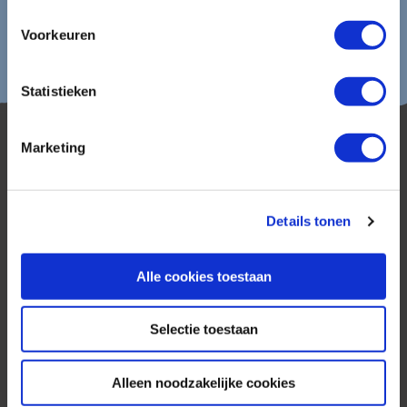
Voorkeuren
Statistieken
Marketing
Details tonen
AmerikaPlus is al 25 jaar toonaangevend op de
Nederlandse markt als reisspecialist. Ons
Alle cookies toestaan
specialisme is het samenstellen van reizen tegen
de scherpste prijs in combinatie met de beste
Selectie toestaan
service. Naast een zeer ruim aanbod van
georganiseerde rondreizen kunnen alle reizen
volledig op maat worden samengesteld.
Alleen noodzakelijke cookies