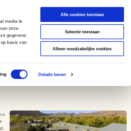
0543 - 74 53 74
amerikaplus@aeroglobe.nl
Alle cookies toestaan
Contact
al media te
 van onze
Selectie toestaan
deze gegevens
 op basis van
Alleen noodzakelijke cookies
ing
Details tonen
p u
e
zi.