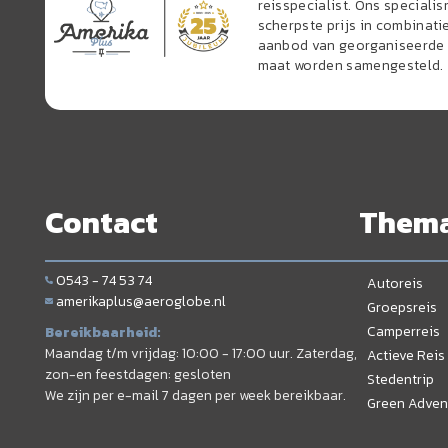
reisspecialist. Ons speciali
scherpste prijs in combinati
aanbod van georganiseerde r
maat worden samengesteld.
Contact
Them
0543 - 74 53 74
Autoreis
amerikaplus@aeroglobe.nl
Groepsreis
Camperreis
Bereikbaarheid:
Maandag t/m vrijdag: 10:00 - 17:00 uur. Zaterdag,
Actieve Reis
zon-en feestdagen: gesloten
Stedentrip
We zijn per e-mail 7 dagen per week bereikbaar.
Green Adven