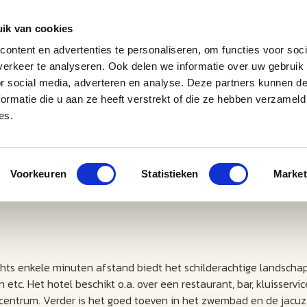
ik van cookies
ontent en advertenties te personaliseren, om functies voor soci
erkeer te analyseren. Ook delen we informatie over uw gebruik
J
M
U
U
B
E
I
L
or social media, adverteren en analyse. Deze partners kunnen 
ormatie die u aan ze heeft verstrekt of die ze hebben verzameld
es.
Voorkeuren
Statistieken
Market
echts enkele minuten afstand biedt het schilderachtige landscha
tc. Het hotel beschikt o.a. over een restaurant, bar, kluisservic
esscentrum. Verder is het goed toeven in het zwembad en de jacuz