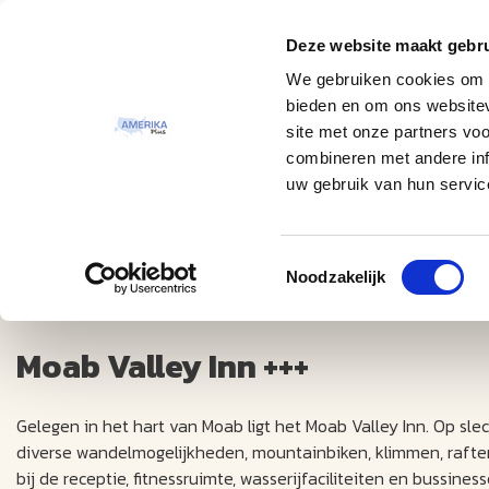
Deze website maakt gebru
Thema
Bestemmingen
We gebruiken cookies om c
bieden en om ons websitev
site met onze partners vo
combineren met andere inf
uw gebruik van hun servic
Toestemmingsselectie
Moab Valley Inn +++
Noodzakelijk
Moab Valley Inn +++
Gelegen in het hart van Moab ligt het Moab Valley Inn. Op sl
diverse wandelmogelijkheden, mountainbiken, klimmen, raften e
bij de receptie, fitnessruimte, wasserijfaciliteiten en bussin