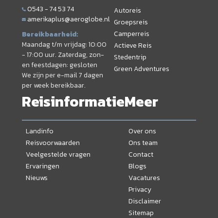
0543 - 74 53 74
Autoreis
amerikaplus@aeroglobe.nl
Groepsreis
Camperreis
Bereikbaarheid:
Maandag t/m vrijdag: 10:00
Actieve Reis
- 17:00 uur. Zaterdag, zon-
Stedentrip
en feestdagen: gesloten
Green Adventures
We zijn per e-mail 7 dagen
per week bereikbaar.
Reisinformatie
Meer
Landinfo
Over ons
Reisvoorwaarden
Ons team
Veelgestelde vragen
Contact
Ervaringen
Blogs
Nieuws
Vacatures
Privacy
Disclaimer
Sitemap