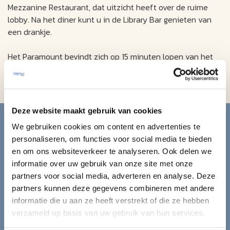
Mezzanine Restaurant, dat uitzicht heeft over de ruime
lobby. Na het diner kunt u in de Library Bar genieten van
een drankje.
Het Paramount bevindt zich op 15 minuten lopen van het
amusement op Broadway. Central Park is vanuit het hotel
in minder dan 20 minuten wandelen te bereiken.
Blijf op de hoogte van de
Deze website maakt gebruik van cookies
We gebruiken cookies om content en advertenties te
mooiste reizen.
personaliseren, om functies voor social media te bieden
en om ons websiteverkeer te analyseren. Ook delen we
informatie over uw gebruik van onze site met onze
Ontvang circa 1 maal per maand onze nieuwsbrief met de
partners voor social media, adverteren en analyse. Deze
laatste aanbiedingen. U kunt zich elk moment weer
partners kunnen deze gegevens combineren met andere
uitschrijven via de afmeldlink in de nieuwsbrief.
informatie die u aan ze heeft verstrekt of die ze hebben
verzameld op basis van uw gebruik van hun services.
Aanmelden