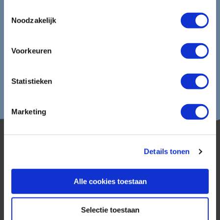
Lees in ons
privacybeleid
hoe wij zorgvuldig omgaan met uw
Toestemmingsselectie
gegevens.
Noodzakelijk
Voorkeuren
Statistieken
Marketing
Details tonen
Alle cookies toestaan
AmerikaPlus is al 25 jaar toonaangevend op de
Selectie toestaan
Nederlandse markt als reisspecialist. Ons