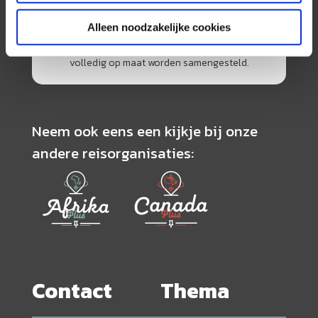
specialisme is het samenstellen van reizen tegen
de scherpste prijs in combinatie met de beste
Alleen noodzakelijke cookies
service. Naast een zeer ruim aanbod van
georganiseerde rondreizen kunnen alle reizen
volledig op maat worden samengesteld.
Neem ook eens een kijkje bij onze
andere reisorganisaties:
Contact
Thema