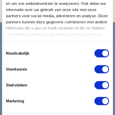
Koffiezetapparaat
en om ons websiteverkeer te analyseren. Ook delen we
Mini - bar
informatie over uw gebruik van onze site met onze
partners voor social media, adverteren en analyse. Deze
partners kunnen deze gegevens combineren met andere
Blijf op de hoogte van de
informatie die u aan ze heeft verstrekt of die ze hebben
verzameld op basis van uw gebruik van hun services.
mooiste reizen.
Toestemmingsselectie
Ontvang circa 1 maal per maand onze nieuwsbrief met de
Noodzakelijk
laatste aanbiedingen. U kunt zich elk moment weer
uitschrijven via de afmeldlink in de nieuwsbrief.
Voorkeuren
Aanmelden
Statistieken
Lees in ons
privacybeleid
hoe wij zorgvuldig omgaan met uw
gegevens.
Marketing