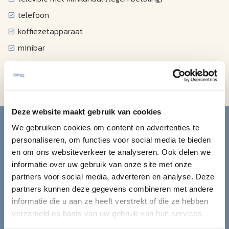
telefoon
koffiezetapparaat
minibar
strijkplank met strijkijzer
haardroger
Blijf op de hoogte van de
Deze website maakt gebruik van cookies
We gebruiken cookies om content en advertenties te
mooiste reizen.
personaliseren, om functies voor social media te bieden
en om ons websiteverkeer te analyseren. Ook delen we
informatie over uw gebruik van onze site met onze
Ontvang circa 1 maal per maand onze nieuwsbrief met de
partners voor social media, adverteren en analyse. Deze
laatste aanbiedingen. U kunt zich elk moment weer
partners kunnen deze gegevens combineren met andere
uitschrijven via de afmeldlink in de nieuwsbrief.
informatie die u aan ze heeft verstrekt of die ze hebben
verzameld op basis van uw gebruik van hun services.
Aanmelden