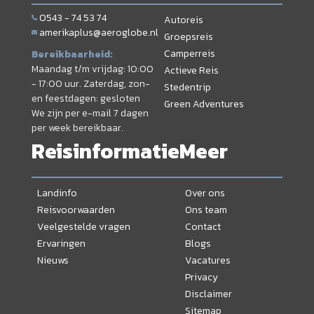
0543 - 74 53 74
Autoreis
amerikaplus@aeroglobe.nl
Groepsreis
Camperreis
Bereikbaarheid:
Maandag t/m vrijdag: 10:00
Actieve Reis
- 17:00 uur. Zaterdag, zon-
Stedentrip
en feestdagen: gesloten
Green Adventures
We zijn per e-mail 7 dagen
per week bereikbaar.
Reisinformatie
Meer
Landinfo
Over ons
Reisvoorwaarden
Ons team
Veelgestelde vragen
Contact
Ervaringen
Blogs
Nieuws
Vacatures
Privacy
Disclaimer
Sitemap