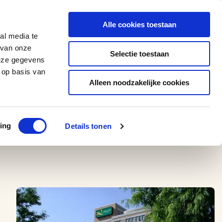
0543 - 74 53 74
amerikaplus@aeroglobe.nl
Alle cookies toestaan
Contact
al media te
 van onze
Selectie toestaan
deze gegevens
 op basis van
Alleen noodzakelijke cookies
ing
Details tonen