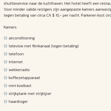
shuttleservice naar de luchthaven. Het hotel heeft een restau
Voor minder valide reizigers zijn aangepaste kamers aanwezi
tegen betaling van circa CA $ 10,- per nacht. Parkeren kost cir
Kamers:
airconditioning
televisie met filmkanaal (tegen betaling)
telefoon
internet
wekkerradio
koffiezetapparaat
mini koelkast
strijkplank met strijkijzer
haardroger