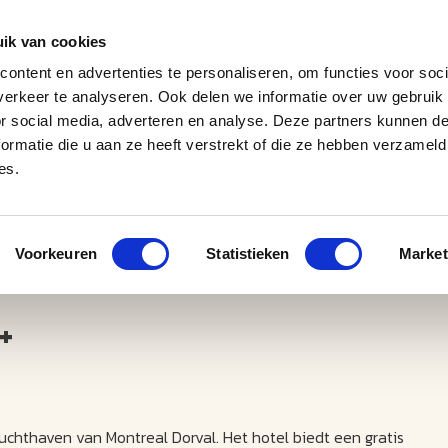
ik van cookies
ontent en advertenties te personaliseren, om functies voor soci
erkeer te analyseren. Ook delen we informatie over uw gebruik
J
M
U
U
B
E
I
L
or social media, adverteren en analyse. Deze partners kunnen 
ormatie die u aan ze heeft verstrekt of die ze hebben verzameld
es.
Voorkeuren
Statistieken
Market
+
uchthaven van Montreal Dorval. Het hotel biedt een gratis