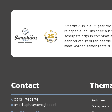
AmerikaPlus is al 25 jaar t
reisspecialist. Ons speciali
scherpste prijs in combinati
aanbod van georganiseerde r
maat worden samengesteld.
Contact
Them
0543 - 74 53 74
Autoreis
amerikaplus@aeroglobe.nl
Groepsreis