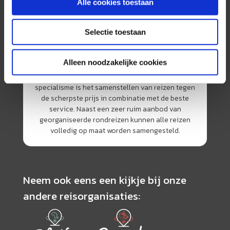
Alle cookies toestaan
Selectie toestaan
Alleen noodzakelijke cookies
AmerikaPlus is al 25 jaar toonaangevend op de
Nederlandse markt als reisspecialist. Ons
specialisme is het samenstellen van reizen tegen
de scherpste prijs in combinatie met de beste
service. Naast een zeer ruim aanbod van
georganiseerde rondreizen kunnen alle reizen
volledig op maat worden samengesteld.
Neem ook eens een kijkje bij onze
andere reisorganisaties: