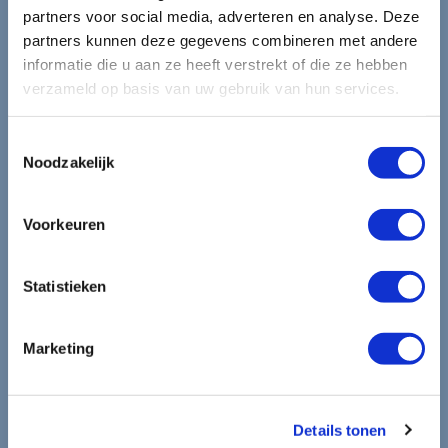
Blijf op de hoogte van de
partners voor social media, adverteren en analyse. Deze
partners kunnen deze gegevens combineren met andere
mooiste reizen.
informatie die u aan ze heeft verstrekt of die ze hebben
verzameld op basis van uw gebruik van hun services.
Ontvang circa 1 maal per maand onze nieuwsbrief met de
laatste aanbiedingen. U kunt zich elk moment weer
Toestemmingsselectie
Noodzakelijk
uitschrijven via de afmeldlink in de nieuwsbrief.
Aanmelden
Voorkeuren
Lees in ons
privacybeleid
hoe wij zorgvuldig omgaan met uw
gegevens.
Statistieken
Marketing
Details tonen