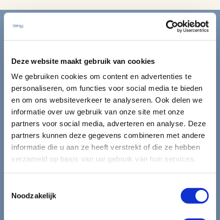
Blijf op de hoogte van de
mooiste reizen.
Deze website maakt gebruik van cookies
Ontvang circa 1 maal per maand onze nieuwsbrief met de
We gebruiken cookies om content en advertenties te
laatste aanbiedingen. U kunt zich elk moment weer
personaliseren, om functies voor social media te bieden
uitschrijven via de afmeldlink in de nieuwsbrief.
en om ons websiteverkeer te analyseren. Ook delen we
informatie over uw gebruik van onze site met onze
Aanmelden
partners voor social media, adverteren en analyse. Deze
partners kunnen deze gegevens combineren met andere
Lees in ons
privacybeleid
hoe wij zorgvuldig omgaan met uw
gegevens.
informatie die u aan ze heeft verstrekt of die ze hebben
verzameld op basis van uw gebruik van hun services.
Toestemmingsselectie
Noodzakelijk