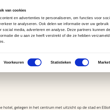
ik van cookies
ontent en advertenties te personaliseren, om functies voor soci
erkeer te analyseren. Ook delen we informatie over uw gebruik
J
M
U
U
B
E
I
L
or social media, adverteren en analyse. Deze partners kunnen 
ormatie die u aan ze heeft verstrekt of die ze hebben verzameld
es.
Voorkeuren
Statistieken
Market
 hotel, gelegen in het centrum met uitzicht op de stad en Ellio