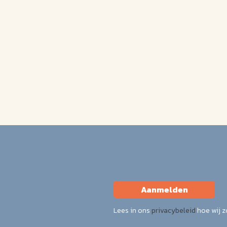
Aanmelden
Lees in ons
privacybeleid
hoe wij 