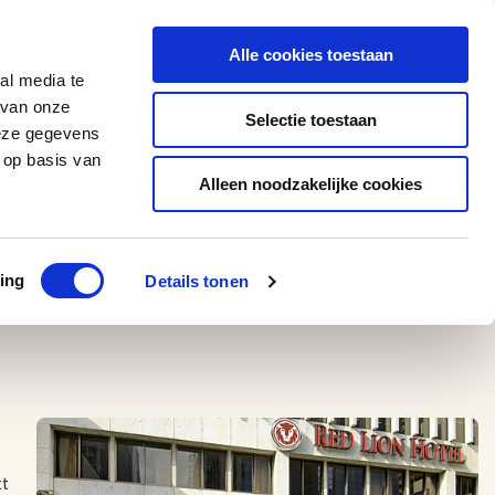
0543 - 74 53 74
amerikaplus@aeroglobe.nl
Alle cookies toestaan
Contact
al media te
 van onze
Selectie toestaan
deze gegevens
 op basis van
Alleen noodzakelijke cookies
ing
Details tonen
tt