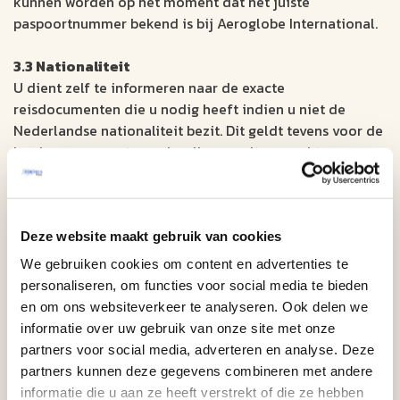
kunnen worden op het moment dat het juiste
paspoortnummer bekend is bij Aeroglobe International.
3.3 Nationaliteit
U dient zelf te informeren naar de exacte
reisdocumenten die u nodig heeft indien u niet de
Nederlandse nationaliteit bezit. Dit geldt tevens voor de
landen waar een tussenlanding wordt gemaakt.
3.4 Reizen via de VS
U bent verplicht elektronische reistoestemming te
verkrijgen via het Elektronisch Systeem voor
Deze website maakt gebruik van cookies
Reistoestemming ESTA, voordat u aan boord kunt gaan
We gebruiken cookies om content en advertenties te
van een vliegtuig of schip naar de VS. Voor een online
personaliseren, om functies voor social media te bieden
aanvraag kunt u naar
de website van ESTA
gaan. De
en om ons websiteverkeer te analyseren. Ook delen we
aanvraag dient uiterlijk 72 uur voor vertrek te zijn
informatie over uw gebruik van onze site met onze
gedaan. Wij adviseren u een afdruk van de ESTA-
partners voor social media, adverteren en analyse. Deze
autorisatie mee te nemen ten behoeve van de check-in.
partners kunnen deze gegevens combineren met andere
ESTA geeft in de meeste gevallen onmiddellijk
informatie die u aan ze heeft verstrekt of die ze hebben