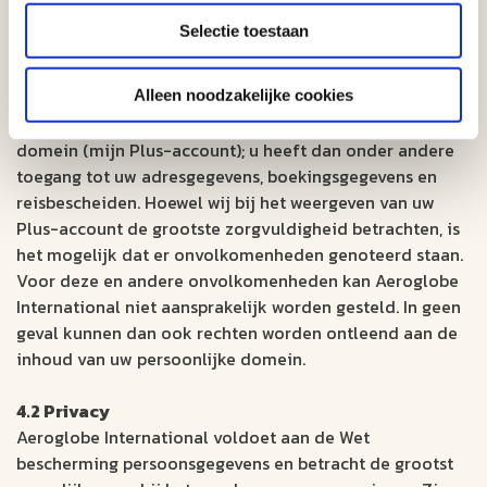
ARTIKEL 4 : Website
Selectie toestaan
4.1 Inzichtelijkheid van eigen gegevens
Alleen noodzakelijke cookies
Op aeroglobe.nl kunt u beschikken over een persoonlijk
domein (mijn Plus-account); u heeft dan onder andere
toegang tot uw adresgegevens, boekingsgegevens en
reisbescheiden. Hoewel wij bij het weergeven van uw
Plus-account de grootste zorgvuldigheid betrachten, is
het mogelijk dat er onvolkomenheden genoteerd staan.
Voor deze en andere onvolkomenheden kan Aeroglobe
International niet aansprakelijk worden gesteld. In geen
geval kunnen dan ook rechten worden ontleend aan de
inhoud van uw persoonlijke domein.
4.2 Privacy
Aeroglobe International voldoet aan de Wet
bescherming persoonsgegevens en betracht de grootst