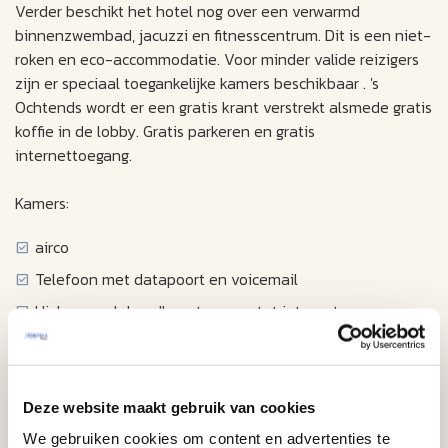
Verder beschikt het hotel nog over een verwarmd
binnenzwembad, jacuzzi en fitnesscentrum. Dit is een niet-
roken en eco-accommodatie. Voor minder valide reizigers
zijn er speciaal toegankelijke kamers beschikbaar . 's
Ochtends wordt er een gratis krant verstrekt alsmede gratis
koffie in de lobby. Gratis parkeren en gratis
internettoegang.
Kamers:
airco
Telefoon met datapoort en voicemail
High-speed draadloze toegang tot internet
Kabel televisie met filmkanaal
Klokradio
Föhn
Deze website maakt gebruik van cookies
Strijkplank en strijkijzer
We gebruiken cookies om content en advertenties te