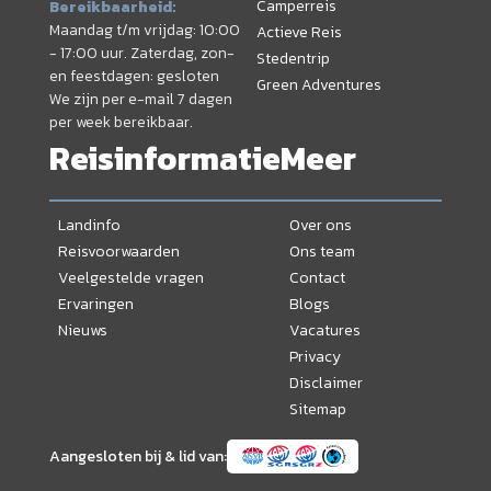
Camperreis
Bereikbaarheid:
Maandag t/m vrijdag: 10:00
Actieve Reis
- 17:00 uur. Zaterdag, zon-
Stedentrip
en feestdagen: gesloten
Green Adventures
We zijn per e-mail 7 dagen
per week bereikbaar.
Reisinformatie
Meer
Landinfo
Over ons
Reisvoorwaarden
Ons team
Veelgestelde vragen
Contact
Ervaringen
Blogs
Nieuws
Vacatures
Privacy
Disclaimer
Sitemap
Aangesloten bij & lid van: