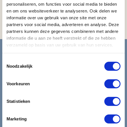
personaliseren, om functies voor social media te bieden
Koffiezetapparaat
en om ons websiteverkeer te analyseren. Ook delen we
Magnetron (op aanvraag beschikbaar)
informatie over uw gebruik van onze site met onze
Koelkast (op aanvraag beschikbaar)
partners voor social media, adverteren en analyse. Deze
partners kunnen deze gegevens combineren met andere
informatie die u aan ze heeft verstrekt of die ze hebben
Blijf op de hoogte van de
verzameld op basis van uw gebruik van hun services.
mooiste reizen.
Toestemmingsselectie
Noodzakelijk
Ontvang circa 1 maal per maand onze nieuwsbrief met de
laatste aanbiedingen. U kunt zich elk moment weer
Voorkeuren
uitschrijven via de afmeldlink in de nieuwsbrief.
Aanmelden
Statistieken
Lees in ons
privacybeleid
hoe wij zorgvuldig omgaan met uw
gegevens.
Marketing