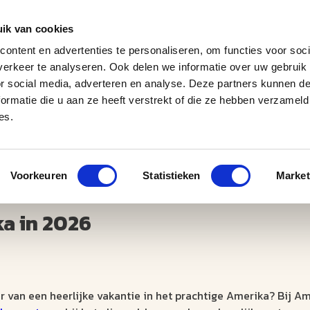
ik van cookies
ontent en advertenties te personaliseren, om functies voor soci
erkeer te analyseren. Ook delen we informatie over uw gebruik
J
M
U
U
B
E
I
L
or social media, adverteren en analyse. Deze partners kunnen 
ormatie die u aan ze heeft verstrekt of die ze hebben verzameld
es.
Voorkeuren
Statistieken
Market
a in 2026
r van een heerlijke vakantie in het prachtige Amerika? Bij A