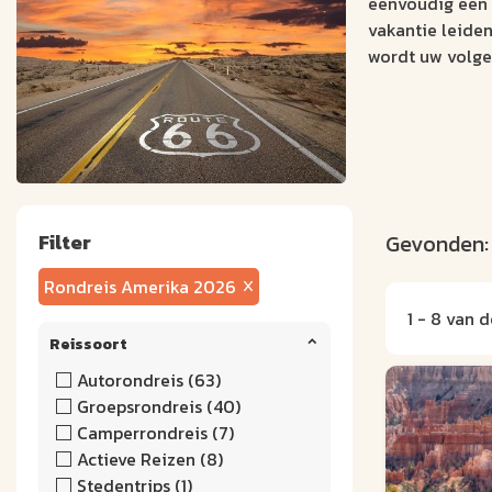
eenvoudig een
vakantie leide
wordt uw volge
Filter
Gevonden
Rondreis Amerika 2026
1 - 8 van d
Reissoort
Autorondreis (63)
Groepsrondreis (40)
Camperrondreis (7)
Actieve Reizen (8)
Stedentrips (1)