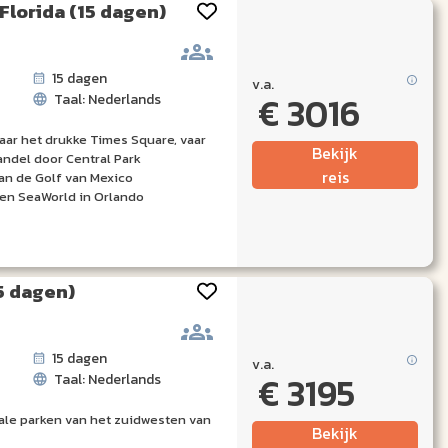
Florida (15 dagen)
15 dagen
v.a.
€ 3016
Taal: Nederlands
vaar het drukke Times Square, vaar
Bekijk
andel door Central Park
reis
van de Golf van Mexico
 en SeaWorld in Orlando
5 dagen)
15 dagen
v.a.
€ 3195
Taal: Nederlands
ale parken van het zuidwesten van
Bekijk