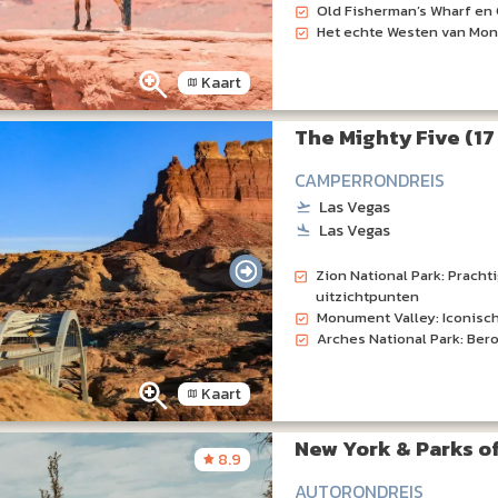
Old Fisherman’s Wharf en
Het echte Westen van Mon
Kaart
The Mighty Five (17
CAMPERRONDREIS
Las Vegas
Las Vegas
Zion National Park: Pracht
uitzichtpunten
Monument Valley: Iconisc
Arches National Park: Ber
Kaart
New York & Parks o
8.9
AUTORONDREIS