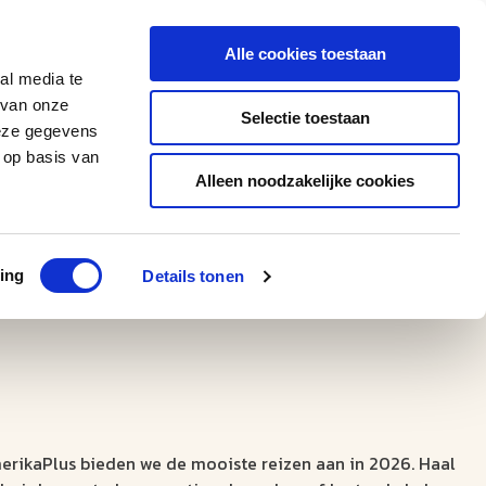
0543 - 74 53 74
amerikaplus@aeroglobe.nl
Alle cookies toestaan
Contact
al media te
 van onze
Selectie toestaan
deze gegevens
 op basis van
Alleen noodzakelijke cookies
ing
Details tonen
merikaPlus bieden we de mooiste reizen aan in 2026. Haal