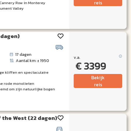
reis
 Cannery Row in Monterey
ument Valley
 dagen)
17 dagen
v.a.
Aantal km: ± 1950
€ 3399
ige kliffen en spectaculaire
Bekijk
he rode monolieten
reis
oemd om zijn natuurlijke bogen
f the West (22 dagen)