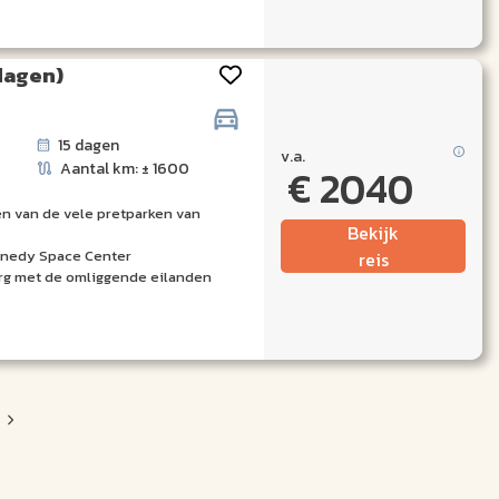
 dagen)
15 dagen
v.a.
Aantal km: ± 1600
€ 2040
n van de vele pretparken van
Bekijk
nedy Space Center
reis
urg met de omliggende eilanden