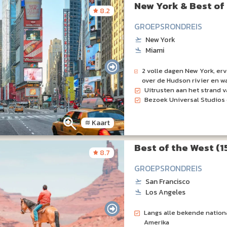
New York & Best of 
8.2
GROEPSRONDREIS
New York
Miami
2 volle dagen New York, er
over de Hudson rivier en w
Uitrusten aan het strand 
Bezoek Universal Studios
Kaart
Best of the West (1
8.7
GROEPSRONDREIS
San Francisco
Los Angeles
Langs alle bekende nation
Amerika