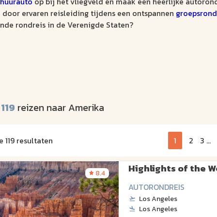
huurauto
op bij het vliegveld en maak een heerlijke autorond
n door ervaren reisleiding tijdens een ontspannen
groepsrond
nde rondreis in de Verenigde Staten?
:
119
reizen naar Amerika
e 119 resultaten
1
2
3
...
Highlights of the W
8.4
AUTORONDREIS
Los Angeles
Los Angeles