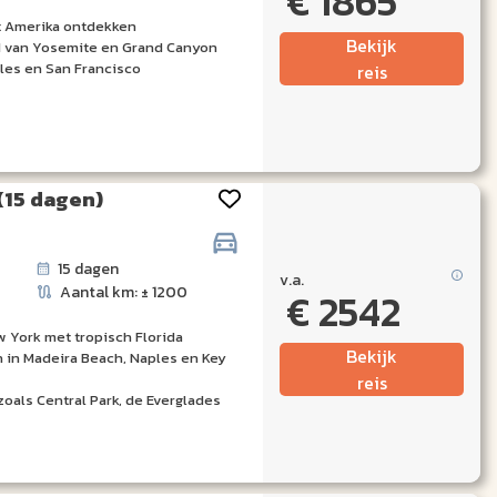
€ 1865
t Amerika ontdekken
Bekijk
d van Yosemite en Grand Canyon
les en San Francisco
reis
(15 dagen)
15 dagen
v.a.
Aantal km: ± 1200
€ 2542
 York met tropisch Florida
Bekijk
 in Madeira Beach, Naples en Key
reis
oals Central Park, de Everglades