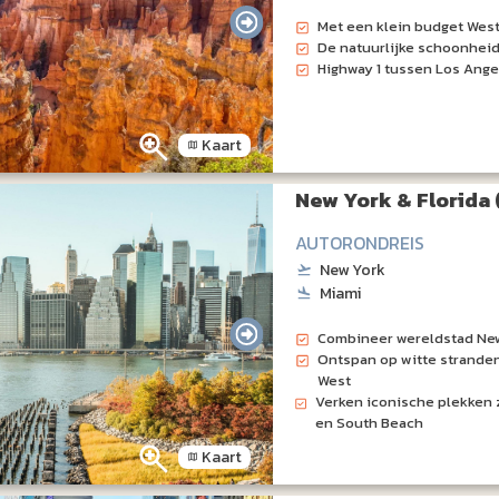
Met een klein budget Wes
De natuurlijke schoonhei
Highway 1 tussen Los Ange
Kaart
New York & Florida 
AUTORONDREIS
New York
Miami
Combineer wereldstad New
Ontspan op witte stranden
West
Verken iconische plekken z
en South Beach
Kaart