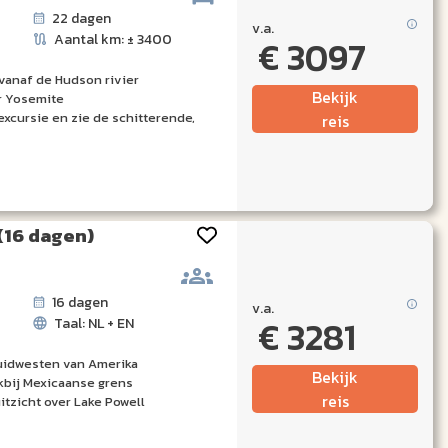
22 dagen
v.a.
Aantal km: ± 3400
€ 3097
vanaf de Hudson rivier
Bekijk
ar Yosemite
xcursie en zie de schitterende,
reis
(16 dagen)
16 dagen
v.a.
€ 3281
Taal: NL + EN
uidwesten van Amerika
Bekijk
kbij Mexicaanse grens
reis
itzicht over Lake Powell