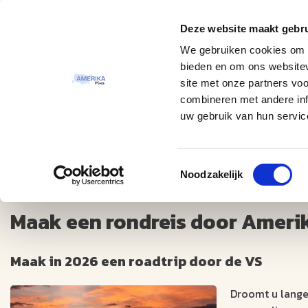
Deze website maakt gebru
Thema
Bestemmingen
We gebruiken cookies om c
bieden en om ons websitev
site met onze partners vo
combineren met andere inf
uw gebruik van hun servic
Rondreis Amerika 2026
Toestemmingsselectie
Noodzakelijk
Maak een rondreis door Amerik
Maak in 2026 een roadtrip door de VS
Droomt u lange