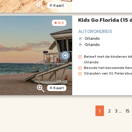
Kaart
Kids Go Florida (15
8.5
AUTORONDREIS
Orlando
Orlando
Beleef met de kinderen éé
Orlando
Bezoek het beroemde Ken
Stranden van St. Petersb
Kaart
1
2
3
...
15