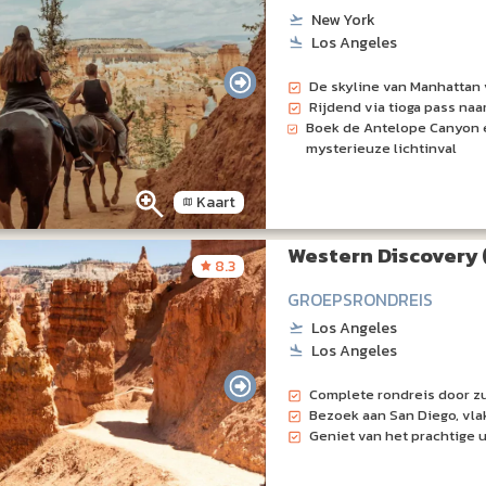
New York
Los Angeles
De skyline van Manhattan 
Rijdend via tioga pass na
Boek de Antelope Canyon e
mysterieuze lichtinval
Kaart
Western Discovery 
8.3
GROEPSRONDREIS
Los Angeles
Los Angeles
Complete rondreis door z
Bezoek aan San Diego, vla
Geniet van het prachtige u