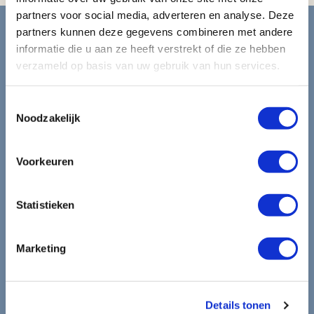
Blijf op de hoogte van de
partners voor social media, adverteren en analyse. Deze
partners kunnen deze gegevens combineren met andere
mooiste reizen.
informatie die u aan ze heeft verstrekt of die ze hebben
verzameld op basis van uw gebruik van hun services.
Ontvang circa 1 maal per maand onze nieuwsbrief met de
Toestemmingsselectie
laatste aanbiedingen. U kunt zich elk moment weer
Noodzakelijk
uitschrijven via de afmeldlink in de nieuwsbrief.
Aanmelden
Voorkeuren
Lees in ons
privacybeleid
hoe wij zorgvuldig omgaan met uw
gegevens.
Statistieken
Marketing
Details tonen