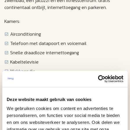
zwembad, een jacuzzi en een fitnesscentrum. Gratis
continentaal ontbijt, internettoegang en parkeren.
Kamers:
Airconditioning
Telefoon met datapoort en voicemail
Snelle draadloze internettoegang
Kabeltelevisie
Wekkerradio
Haardroger
Strijkijzer / strijkplank
Koffiezetapparaat
Deze website maakt gebruik van cookies
Magnetron
We gebruiken cookies om content en advertenties te
personaliseren, om functies voor social media te bieden
Minikoelkast
en om ons websiteverkeer te analyseren. Ook delen we
informatie over uw gebruik van onze site met onze