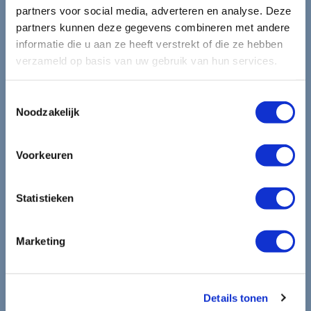
Blijf op de hoogte van de
partners voor social media, adverteren en analyse. Deze
partners kunnen deze gegevens combineren met andere
mooiste reizen.
informatie die u aan ze heeft verstrekt of die ze hebben
verzameld op basis van uw gebruik van hun services.
Ontvang circa 1 maal per maand onze nieuwsbrief met de
laatste aanbiedingen. U kunt zich elk moment weer
Toestemmingsselectie
Noodzakelijk
uitschrijven via de afmeldlink in de nieuwsbrief.
Aanmelden
Voorkeuren
Lees in ons
privacybeleid
hoe wij zorgvuldig omgaan met uw
gegevens.
Statistieken
Marketing
Details tonen