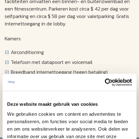
faciliteiten omvatten een binnen- en buitenzwembad en
een fitnesscentrum. Parkeren kost circa $ 42 per dag voor
selfparking en circa $ 58 per dag voor valetparking. Gratis
internettoegang in de lobby.
Kamers:
Airconditioning
Telefoon met datapoort en voicemail
Breedband internettoegang (tegen betaling)
Kabeltelevisie met films op de kamer
Wekkerradio
Haardroger
Deze website maakt gebruik van cookies
Strijkijzer / strijkplank
We gebruiken cookies om content en advertenties te
Koffiezetapparaat
personaliseren, om functies voor social media te bieden
en om ons websiteverkeer te analyseren. Ook delen we
informatie over uw gebruik van onze site met onze