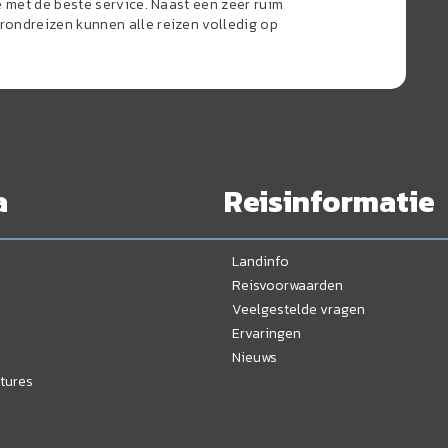
e met de beste service. Naast een zeer ruim
ondreizen kunnen alle reizen volledig op
a
Reisinformatie
Landinfo
Reisvoorwaarden
Veelgestelde vragen
Ervaringen
Nieuws
tures