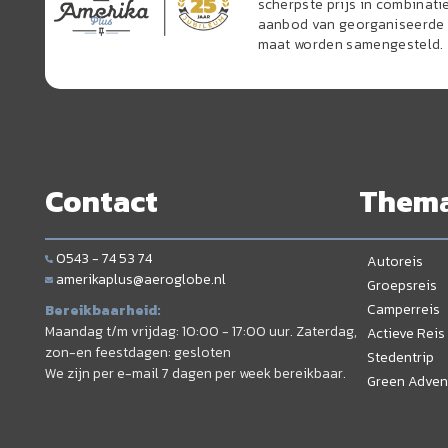
scherpste prijs in combinati
aanbod van georganiseerde r
maat worden samengesteld.
Contact
Them
0543 - 74 53 74
Autoreis
amerikaplus@aeroglobe.nl
Groepsreis
Camperreis
Bereikbaarheid:
Maandag t/m vrijdag: 10:00 - 17:00 uur. Zaterdag,
Actieve Reis
zon-en feestdagen: gesloten
Stedentrip
We zijn per e-mail 7 dagen per week bereikbaar.
Green Adven