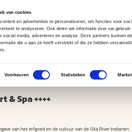
ik van cookies
ontent en advertenties te personaliseren, om functies voor soci
erkeer te analyseren. Ook delen we informatie over uw gebruik
J
M
U
U
B
E
I
L
or social media, adverteren en analyse. Deze partners kunnen 
ormatie die u aan ze heeft verstrekt of die ze hebben verzameld
es.
Voorkeuren
Statistieken
Market
t & Spa ++++
rgave van het erfgoed en de cultuur van de Gila River Indianen.