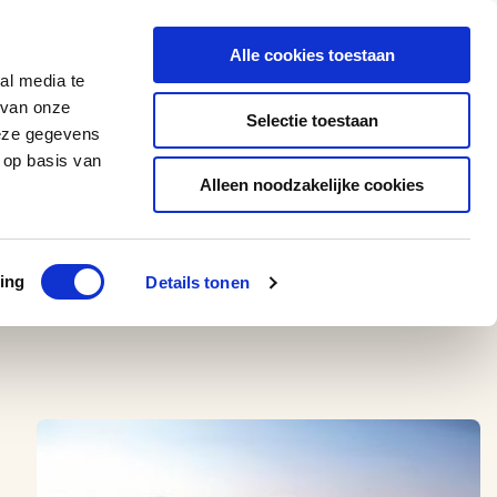
0543 - 74 53 74
amerikaplus@aeroglobe.nl
Alle cookies toestaan
Contact
al media te
 van onze
Selectie toestaan
deze gegevens
 op basis van
Alleen noodzakelijke cookies
ing
Details tonen