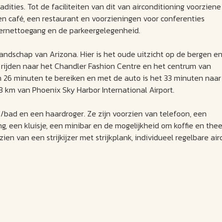
ities. Tot de faciliteiten van dit van airconditioning voorziene
Een café, een restaurant en voorzieningen voor conferenties
ernettoegang en de parkeergelegenheid.
 landschap van Arizona. Hier is het oude uitzicht op de bergen e
n rijden naar het Chandler Fashion Centre en het centrum van
in 26 minuten te bereiken en met de auto is het 33 minuten naar
 km van Phoenix Sky Harbor International Airport.
bad en een haardroger. Ze zijn voorzien van telefoon, een
ng, een kluisje, een minibar en de mogelijkheid om koffie en the
n van een strijkijzer met strijkplank, individueel regelbare ai