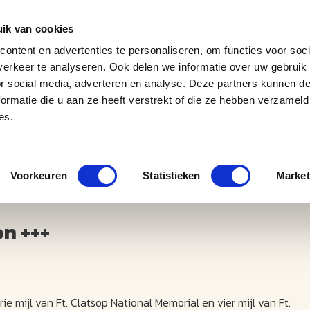
ik van cookies
ontent en advertenties te personaliseren, om functies voor soci
erkeer te analyseren. Ook delen we informatie over uw gebruik
J
M
U
U
B
E
I
L
or social media, adverteren en analyse. Deze partners kunnen 
ormatie die u aan ze heeft verstrekt of die ze hebben verzameld
es.
Voorkeuren
Statistieken
Market
on +++
rie mijl van Ft. Clatsop National Memorial en vier mijl van Ft.