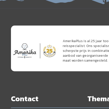
AmerikaPlus is al 25 jaar t
reisspecialist. Ons speciali
scherpste prijs in combinati
aanbod van georganiseerde r
maat worden samengesteld.
Contact
Them