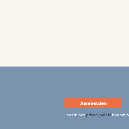
Aanmelden
Lees in ons
privacybeleid
hoe wij 