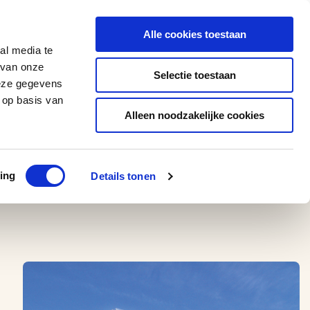
0543 - 74 53 74
amerikaplus@aeroglobe.nl
Alle cookies toestaan
Contact
al media te
 van onze
Selectie toestaan
deze gegevens
 op basis van
Alleen noodzakelijke cookies
ing
Details tonen