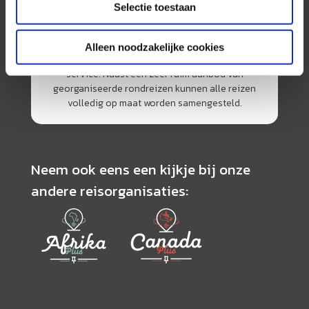
Selectie toestaan
AmerikaPlus is al 25 jaar toonaangevend op de
Nederlandse markt als reisspecialist. Ons
specialisme is het samenstellen van reizen tegen
Alleen noodzakelijke cookies
de scherpste prijs in combinatie met de beste
service. Naast een zeer ruim aanbod van
georganiseerde rondreizen kunnen alle reizen
volledig op maat worden samengesteld.
Neem ook eens een kijkje bij onze
andere reisorganisaties: