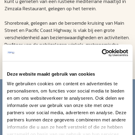
kunt u genieten van een rustieke mediterrane maaltijd in
Zimzala Restaurant, gelegen op het terrein.
Shorebreak, gelegen aan de beroemde kruising van Main
Street en Pacific Coast Highway, is vlak bij een grote
verscheidenheid aan bezienswaardigheden en activiteiten.
Profiteer van de nabijgelegen winkels, gastronomische
restaurants en eindeloze strand- en
watersportactiviteiten. Parkeren kost circa US $ 24,- per
dag.
Deze website maakt gebruik van cookies
Blijf op de hoogte van de
We gebruiken cookies om content en advertenties te
personaliseren, om functies voor social media te bieden
mooiste reizen.
en om ons websiteverkeer te analyseren. Ook delen we
informatie over uw gebruik van onze site met onze
partners voor social media, adverteren en analyse. Deze
Ontvang circa 1 maal per maand onze nieuwsbrief met de
partners kunnen deze gegevens combineren met andere
laatste aanbiedingen. U kunt zich elk moment weer
informatie die u aan ze heeft verstrekt of die ze hebben
uitschrijven via de afmeldlink in de nieuwsbrief.
verzameld op basis van uw gebruik van hun services.