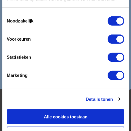
Aanmelden
Toestemmingsselectie
Lees in ons
privacybeleid
hoe wij zorgvuldig omgaan met uw
Noodzakelijk
gegevens.
Voorkeuren
Statistieken
Marketing
Details tonen
Alle cookies toestaan